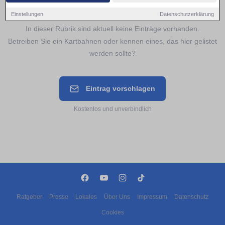
Noch keine Einträge für
Kartbahnen
Einstellungen
Datenschutzerklärung
In dieser Rubrik sind aktuell keine Einträge vorhanden.
Betreiben Sie ein Kartbahnen oder kennen eines, das hier gelistet
werden sollte?
Eintrag vorschlagen
Kostenlos und unverbindlich
Ratgeber
Presse
Lokales
Über Uns
Impressum
Datenschutz
Cookies