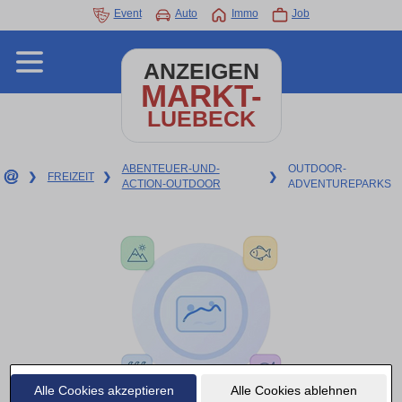
Event
Auto
Immo
Job
ANZEIGEN
MARKT-
LUEBECK
ABENTEUER-UND-
OUTDOOR-
❯
FREIZEIT
❯
❯
ACTION-OUTDOOR
ADVENTUREPARKS
Alle Cookies akzeptieren
Alle Cookies ablehnen