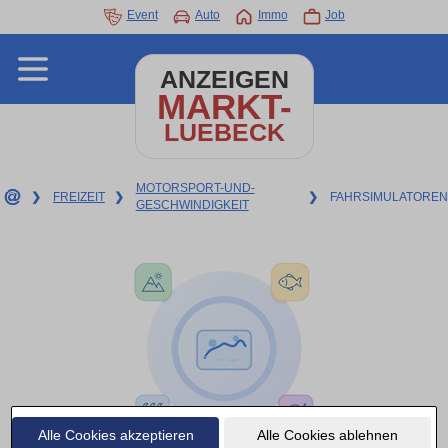
Event
Auto
Immo
Job
ANZEIGEN
MARKT-
LUEBECK
MOTORSPORT-UND-
❯
FREIZEIT
❯
❯
FAHRSIMULATOREN
GESCHWINDIGKEIT
Alle Cookies akzeptieren
Alle Cookies ablehnen