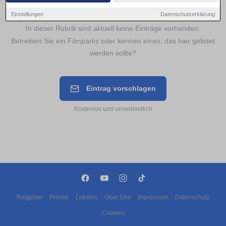
Noch keine Einträge für
Filmparks
Einstellungen
Datenschutzerklärung
In dieser Rubrik sind aktuell keine Einträge vorhanden.
Betreiben Sie ein Filmparks oder kennen eines, das hier gelistet
werden sollte?
Eintrag vorschlagen
Kostenlos und unverbindlich
Ratgeber
Presse
Lokales
Über Uns
Impressum
Datenschutz
Cookies