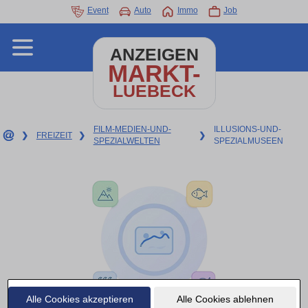
Event
Auto
Immo
Job
ANZEIGEN
MARKT-
LUEBECK
FILM-MEDIEN-UND-
ILLUSIONS-UND-
❯
FREIZEIT
❯
❯
SPEZIALWELTEN
SPEZIALMUSEEN
Alle Cookies akzeptieren
Alle Cookies ablehnen