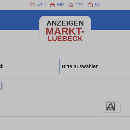
Event
Auto
Immo
Job
ANZEIGEN
MARKT-
LUEBECK
×