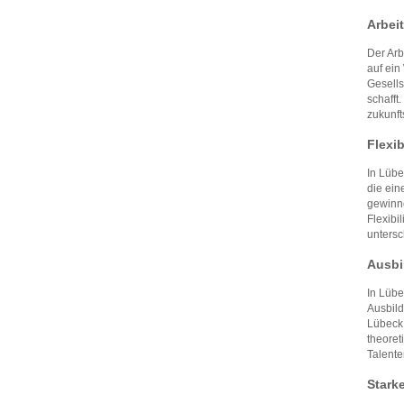
Arbei
Der Arb
auf ein
Gesells
schafft
zukunft
Flexi
In Lübe
die ein
gewin
Flexibi
untersc
Ausbi
In Lübe
Ausbild
Lübeck,
theoret
Talente
Stark