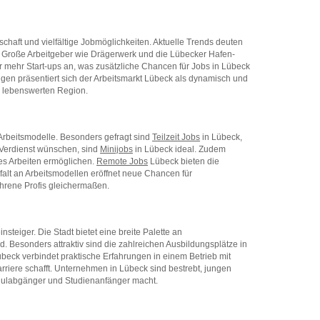
tschaft und vielfältige Jobmöglichkeiten. Aktuelle Trends deuten
. Große Arbeitgeber wie Drägerwerk und die Lübecker Hafen-
r mehr Start-ups an, was zusätzliche Chancen für Jobs in Lübeck
gen präsentiert sich der Arbeitsmarkt Lübeck als dynamisch und
er lebenswerten Region.
e Arbeitsmodelle. Besonders gefragt sind
Teilzeit Jobs
in Lübeck,
n Verdienst wünschen, sind
Minijobs
in Lübeck ideal. Zudem
s Arbeiten ermöglichen.
Remote Jobs
Lübeck bieten die
elfalt an Arbeitsmodellen eröffnet neue Chancen für
ahrene Profis gleichermaßen.
steiger. Die Stadt bietet eine breite Palette an
. Besonders attraktiv sind die zahlreichen Ausbildungsplätze in
beck verbindet praktische Erfahrungen in einem Betrieb mit
rriere schafft. Unternehmen in Lübeck sind bestrebt, jungen
Schulabgänger und Studienanfänger macht.