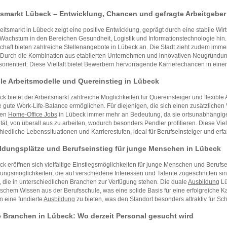
tsmarkt Lübeck – Entwicklung, Chancen und gefragte Arbeitgeber
eitsmarkt in Lübeck zeigt eine positive Entwicklung, geprägt durch eine stabile Wir
 Wachstum in den Bereichen Gesundheit, Logistik und Informationstechnologie hin
chaft bieten zahlreiche Stellenangebote in Lübeck an. Die Stadt zieht zudem imme
. Durch die Kombination aus etablierten Unternehmen und innovativen Neugründun
sorientiert. Diese Vielfalt bietet Bewerbern hervorragende Karrierechancen in ein
ble Arbeitsmodelle und Quereinstieg in Lübeck
ck bietet der Arbeitsmarkt zahlreiche Möglichkeiten für Quereinsteiger und flexibl
e gute Work-Life-Balance ermöglichen. Für diejenigen, die sich einen zusätzliche
nen
Home-Office Jobs
in Lübeck immer mehr an Bedeutung, da sie ortsunabhängige
lität, von überall aus zu arbeiten, wodurch besonders Pendler profitieren. Diese Vi
hiedliche Lebenssituationen und Karrierestufen, ideal für Berufseinsteiger und erf
ldungsplätze und Berufseinstieg für junge Menschen in Lübeck
ck eröffnen sich vielfältige Einstiegsmöglichkeiten für junge Menschen und Berufsein
ungsmöglichkeiten, die auf verschiedene Interessen und Talente zugeschnitten sind
 die in unterschiedlichen Branchen zur Verfügung stehen. Die duale
Ausbildung
Lü
ischem Wissen aus der Berufsschule, was eine solide Basis für eine erfolgreiche Ka
n eine fundierte
Ausbildung
zu bieten, was den Standort besonders attraktiv für 
e Branchen in Lübeck: Wo derzeit Personal gesucht wird