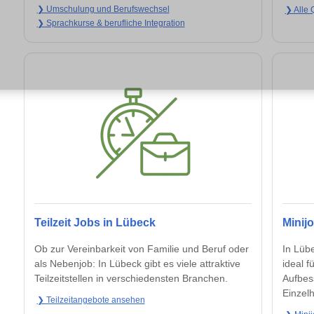
❯ Umschulung und Berufswechsel
❯ Alle 
❯ Sprachkurse & berufliche Integration
Teilzeit Jobs in Lübeck
Minij
Ob zur Vereinbarkeit von Familie und Beruf oder
In Lübe
als Nebenjob: In Lübeck gibt es viele attraktive
ideal f
Teilzeitstellen in verschiedensten Branchen.
Aufbes
Einzelh
❯ Teilzeitangebote ansehen