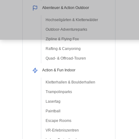
Abenteuer & Action Outdoor
Hochseilgärten & Kletterwälder
Outdoor-Adventureparks
Zipline & Flying Fox
Rafting & Canyoning
Quad- & Offroad-Touren
Action & Fun Indoor
Kletterhallen & Boulderhallen
Trampolinparks
Lasertag
Paintball
Escape Rooms
VR-Erlebniszentren