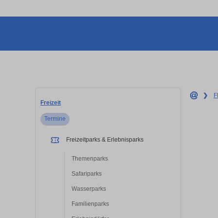
❯
F
Freizeit
Termine
Freizeitparks & Erlebnisparks
Themenparks
Safariparks
Wasserparks
Familienparks