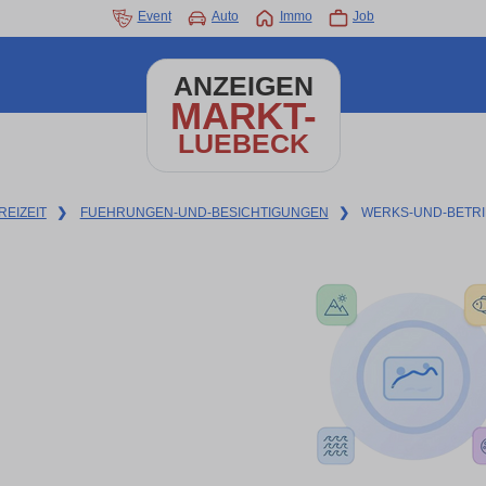
Event
Auto
Immo
Job
ANZEIGEN
MARKT-
LUEBECK
REIZEIT
❯
FUEHRUNGEN-UND-BESICHTIGUNGEN
❯
WERKS-UND-BETR