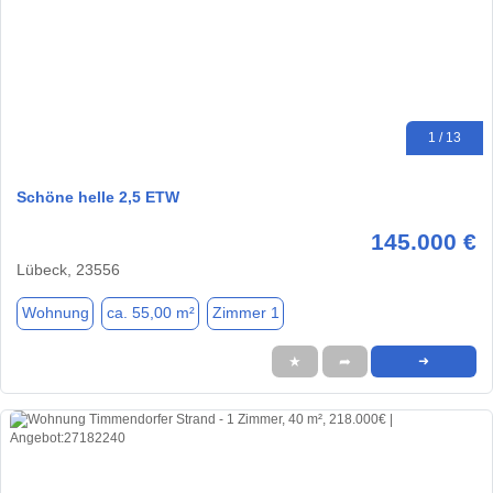
1 / 13
Schöne helle 2,5 ETW
145.000 €
Lübeck, 23556
Wohnung
ca. 55,00 m²
Zimmer 1
★
➦
➜