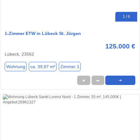
1 / 6
1-Zimmer ETW in Lübeck St. Jürgen
125.000 €
Lübeck, 23562
Wohnung
ca. 39,97 m²
Zimmer 1
★
➦
➜