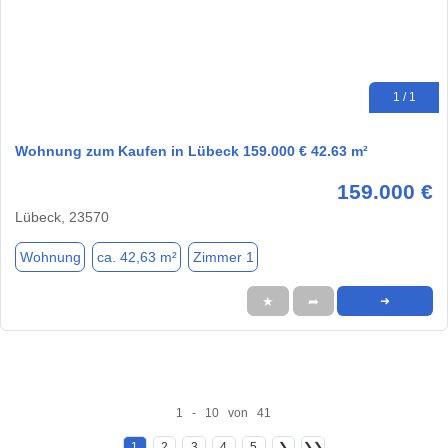
1 / 1
Wohnung zum Kaufen in Lübeck 159.000 € 42.63 m²
159.000 €
Lübeck, 23570
Wohnung
ca. 42,63 m²
Zimmer 1
★
➦
➜
1 - 10 von 41
1
2
3
4
5
❯
❯❯