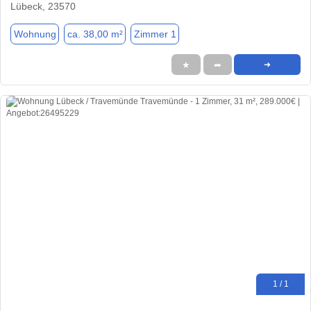
Lübeck, 23570
Wohnung
ca. 38,00 m²
Zimmer 1
★
➦
➜
1 / 1