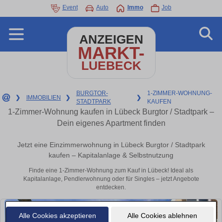
Event
Auto
Immo
Job
ANZEIGEN
MARKT-
LUEBECK
BURGTOR-
1-ZIMMER-WOHNUNG-
❯
IMMOBILIEN
❯
❯
STADTPARK
KAUFEN
1-Zimmer-Wohnung kaufen in Lübeck Burgtor / Stadtpark –
Dein eigenes Apartment finden
Jetzt eine Einzimmerwohnung in Lübeck Burgtor / Stadtpark
kaufen – Kapitalanlage & Selbstnutzung
Finde eine 1-Zimmer-Wohnung zum Kauf in Lübeck! Ideal als
Kapitalanlage, Pendlerwohnung oder für Singles – jetzt Angebote
entdecken.
Alle Cookies akzeptieren
Alle Cookies ablehnen