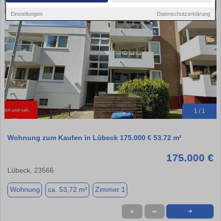
Einstellungen
Datenschutzerklärung
1 / 1
Wohnung zum Kaufen in Lübeck 175.000 € 53.72 m²
175.000 €
Lübeck, 23566
Wohnung
ca. 53,72 m²
Zimmer 1
★
➦
➜