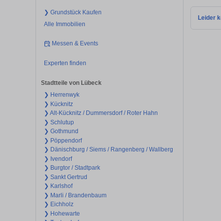
❯ Grundstück Kaufen
Leider k
Alle Immobilien
Messen & Events
Experten finden
Stadtteile von Lübeck
❯ Herrenwyk
❯ Kücknitz
❯ Alt-Kücknitz / Dummersdorf / Roter Hahn
❯ Schlutup
❯ Gothmund
❯ Pöppendorf
❯ Dänischburg / Siems / Rangenberg / Wallberg
❯ Ivendorf
❯ Burgtor / Stadtpark
❯ Sankt Gertrud
❯ Karlshof
❯ Marli / Brandenbaum
❯ Eichholz
❯ Hohewarte