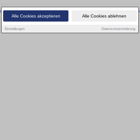
onnten wir derzeit keine passenden Objekte finden. Schauen Sie bald wieder vo
Alle Cookies akzeptieren
Alle Cookies ablehnen
Einstellungen
Datenschutzerklärung