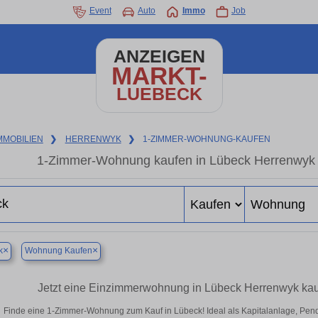
Event
Auto
Immo
Job
ANZEIGEN
MARKT-
LUEBECK
MMOBILIEN
❯
HERRENWYK
❯
1-ZIMMER-WOHNUNG-KAUFEN
1-Zimmer-Wohnung kaufen in Lübeck Herrenwyk –
×
×
k
Wohnung Kaufen
Jetzt eine Einzimmerwohnung in Lübeck Herrenwyk kau
Finde eine 1-Zimmer-Wohnung zum Kauf in Lübeck! Ideal als Kapitalanlage, Pend