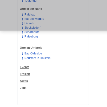
❯ Teutendorf
Orte in der Nähe
❯ Ratekau
❯ Bad Schwartau
❯ Lübeck
❯ Stockelsdorf
❯ Scharbeutz
❯ Ratzeburg
Orte im Umkreis
❯ Bad Oldesloe
❯ Neustadt in Holstein
Events
Freizeit
Autos
Jobs