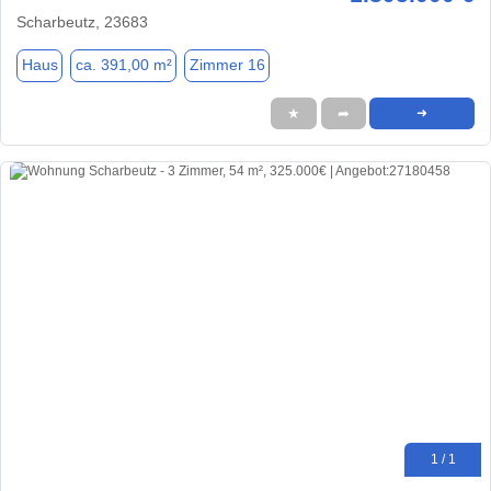
Scharbeutz, 23683
Haus
ca. 391,00 m²
Zimmer 16
★
➦
➜
1 / 1