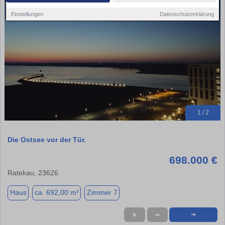
Einstellungen
Datenschutzerklärung
1 / 2
Die Ostsee vor der Tür.
698.000 €
Ratekau, 23626
Haus
ca. 692,00 m²
Zimmer 7
★
➦
➜