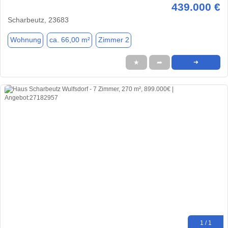
439.000 €
Scharbeutz, 23683
Wohnung
ca. 66,00 m²
Zimmer 2
★
➦
➜
1 / 1