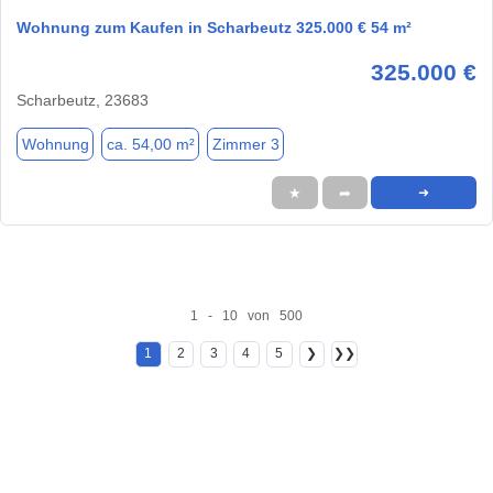
Wohnung zum Kaufen in Scharbeutz 325.000 € 54 m²
325.000 €
Scharbeutz, 23683
Wohnung
ca. 54,00 m²
Zimmer 3
★
➦
➜
1 - 10 von 500
1
2
3
4
5
❯
❯❯