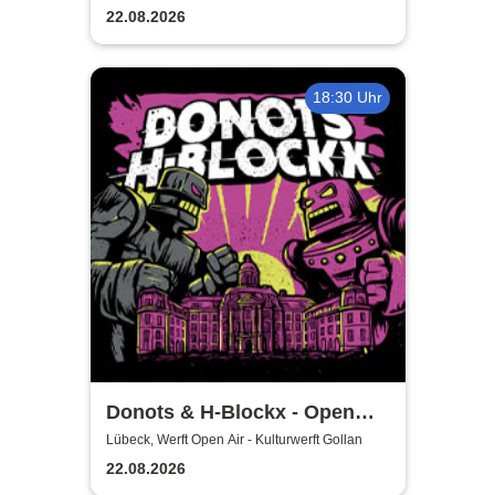
22.08.2026
18:30 Uhr
Donots & H-Blockx - Open
Airs 2026
Lübeck, Werft Open Air - Kulturwerft Gollan
22.08.2026