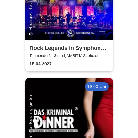
Rock Legends in Symphony -
performed by Symphonika
Timmendorfer Strand, MARITIM Seehotel
Timmendorfer Strand
15.04.2027
19:00 Uhr