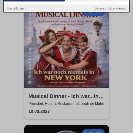
Einstellungen
Datenschutzerklärung
19:30 Uhr
Musical Dinner - Ich war...in
NY Special
Pronstorf, Hotel & Restaurant Strengliner Mühe
19.03.2027