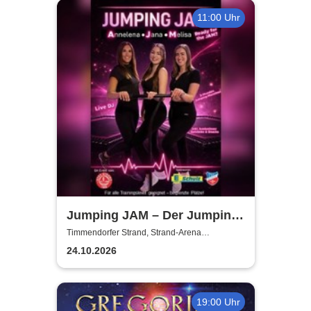
11:00 Uhr
Jumping JAM – Der Jumping-
Marathon
Timmendorfer Strand, Strand-Arena
Timmendorf
24.10.2026
19:00 Uhr