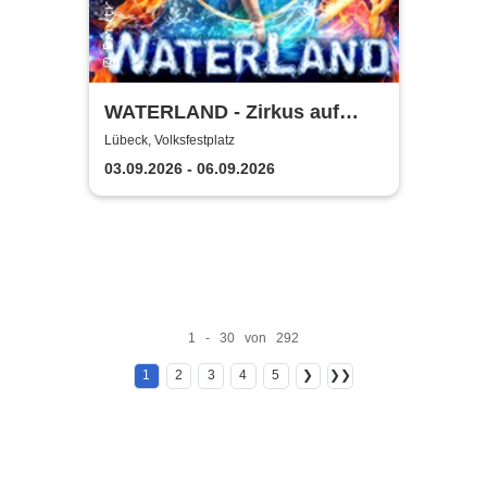
WATERLAND - Zirkus auf
dem Wasser | Lübeck
Lübeck, Volksfestplatz
03.09.2026 - 06.09.2026
1 - 30 von 292
1
2
3
4
5
❯
❯❯