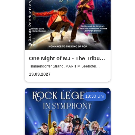
One Night of MJ - The Tribute
to The King of Pop!
Timmendorfer Strand, MARITIM Seehotel
Timmendorfer Strand
13.03.2027
19:30 Uhr