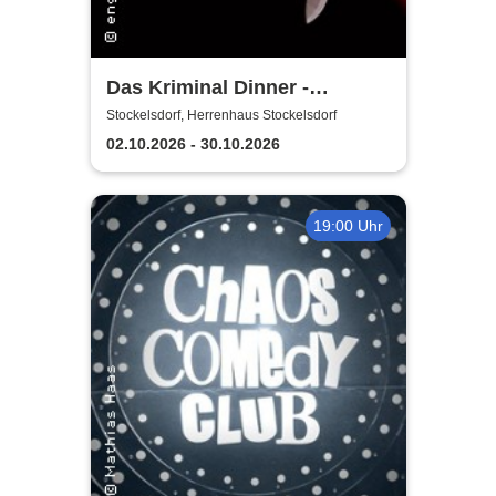
Das Kriminal Dinner -
Krimidinner: Ein
Stockelsdorf, Herrenhaus Stockelsdorf
Behördenmord
02.10.2026 - 30.10.2026
19:00 Uhr