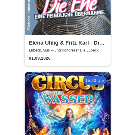
Elena Uhlig & Fritz Karl - Die
Ehe - eine feindliche
Lübeck, Musik- und Kongresshalle Lübeck
Übernahme
01.09.2026
15:30 Uhr