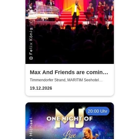
Max And Friends are coming
to Town
Timmendorfer Strand, MARITIM Seehotel
Timmendorfer Strand
19.12.2026
20:00 Uhr