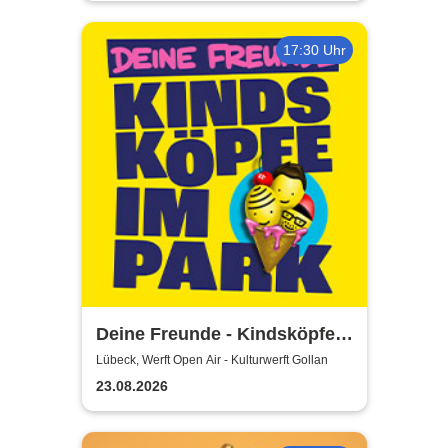
17:30 Uhr
Deine Freunde - Kindsköpfe
im Park - Open Air 2026
Lübeck, Werft Open Air - Kulturwerft Gollan
23.08.2026