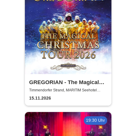
GREGORIAN - The Magical
Christmas Tour 2026
Timmendorfer Strand, MARITIM Seehotel
Timmendorfer Strand
15.11.2026
19:30 Uhr