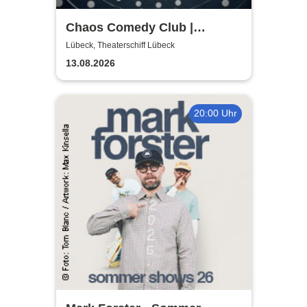
Chaos Comedy Club |
Theaterschiff Lübeck
Lübeck, Theaterschiff Lübeck
13.08.2026
20:00 Uhr