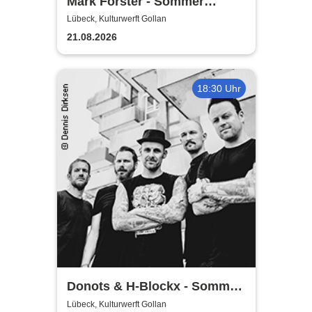
Mark Forster - Sommer
Shows 2026
Lübeck, Kulturwerft Gollan
21.08.2026
18:30 Uhr
Donots & H-Blockx - Sommer
Shows 2026
Lübeck, Kulturwerft Gollan