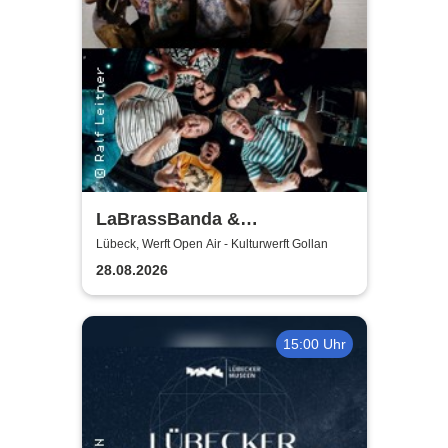
LaBrassBanda &
Fäaschtbänkler
Lübeck, Werft Open Air - Kulturwerft Gollan
28.08.2026
15:00 Uhr