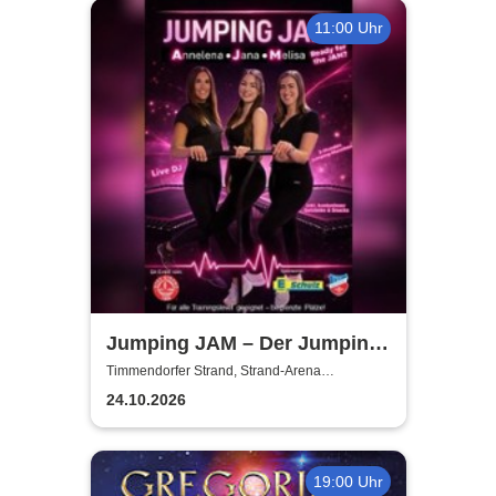
11:00 Uhr
Jumping JAM – Der Jumping-
Marathon
Timmendorfer Strand, Strand-Arena
Timmendorf
24.10.2026
19:00 Uhr