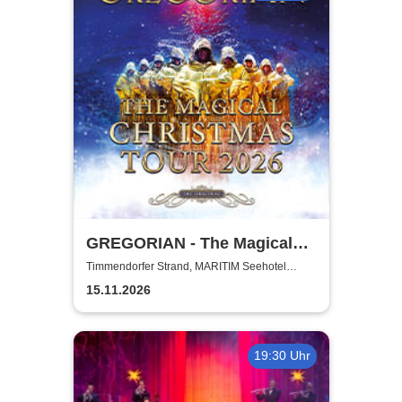
GREGORIAN - The Magical
Christmas Tour 2026
Timmendorfer Strand, MARITIM Seehotel
Timmendorfer Strand
15.11.2026
19:30 Uhr