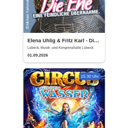
Elena Uhlig & Fritz Karl - Die
Ehe - eine feindliche
Lübeck, Musik- und Kongresshalle Lübeck
Übernahme
01.09.2026
15:30 Uhr