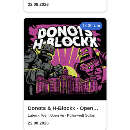
22.08.2026
18:30 Uhr
Donots & H-Blockx - Open
Airs 2026
Lübeck, Werft Open Air - Kulturwerft Gollan
22.08.2026