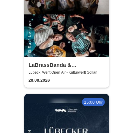
LaBrassBanda &
Fäaschtbänkler
Lübeck, Werft Open Air - Kulturwerft Gollan
28.08.2026
15:00 Uhr