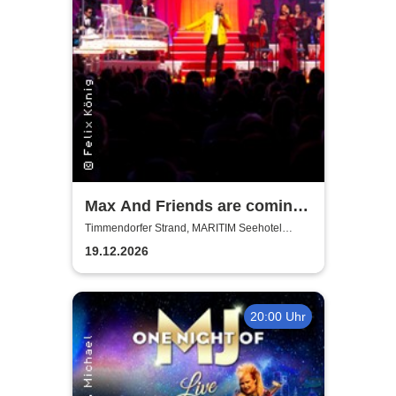
Max And Friends are coming
to Town
Timmendorfer Strand, MARITIM Seehotel
Timmendorfer Strand
19.12.2026
20:00 Uhr