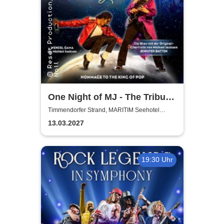
One Night of MJ - The Tribute
to The King of Pop!
Timmendorfer Strand, MARITIM Seehotel
Timmendorfer Strand
13.03.2027
19:30 Uhr