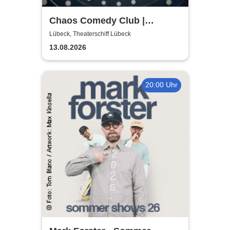
Chaos Comedy Club |
Theaterschiff Lübeck
Lübeck, Theaterschiff Lübeck
13.08.2026
20:00 Uhr