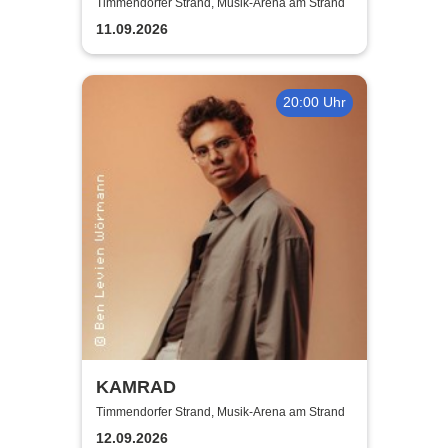
of 25 + 2 Years - Die Tour
Timmendorfer Strand, Musik-Arena am Strand
11.09.2026
20:00 Uhr
KAMRAD
Timmendorfer Strand, Musik-Arena am Strand
12.09.2026