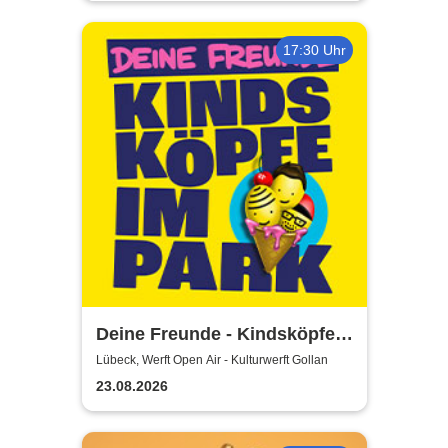
17:30 Uhr
Deine Freunde - Kindsköpfe
im Park - Open Air 2026
Lübeck, Werft Open Air - Kulturwerft Gollan
23.08.2026