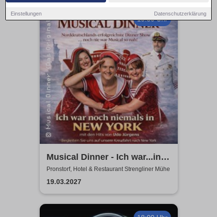
Einstellungen
Datenschutzerklärung
19:30 Uhr
Musical Dinner - Ich war...in
NY Special
Pronstorf, Hotel & Restaurant Strengliner Mühe
19.03.2027