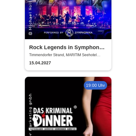
Rock Legends in Symphony -
performed by Symphonika
Timmendorfer Strand, MARITIM Seehotel
Timmendorfer Strand
15.04.2027
19:00 Uhr