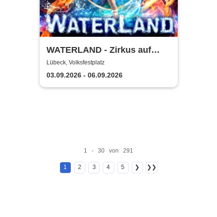
WATERLAND - Zirkus auf
dem Wasser | Lübeck
Lübeck, Volksfestplatz
03.09.2026 - 06.09.2026
1 - 30 von 291
1
2
3
4
5
❯
❯❯