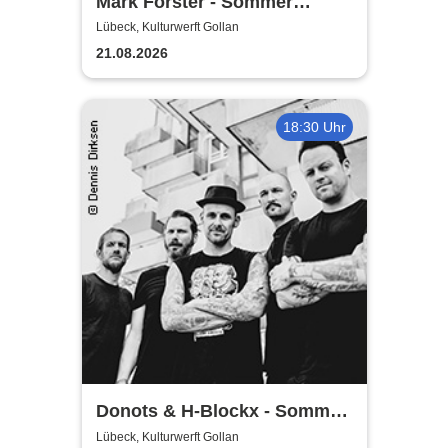
Mark Forster - Sommer
Shows 2026
Lübeck, Kulturwerft Gollan
21.08.2026
18:30 Uhr
Donots & H-Blockx - Sommer
Shows 2026
Lübeck, Kulturwerft Gollan