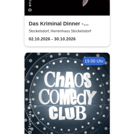
Das Kriminal Dinner -
Krimidinner: Ein
Stockelsdorf, Herrenhaus Stockelsdorf
Behördenmord
02.10.2026 - 30.10.2026
19:00 Uhr