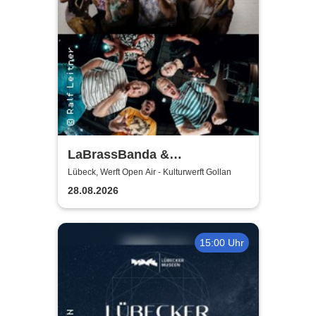
LaBrassBanda &
Fäaschtbänkler
Lübeck, Werft Open Air - Kulturwerft Gollan
28.08.2026
15:00 Uhr