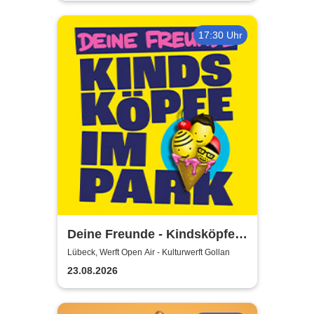
17:30 Uhr
Deine Freunde - Kindsköpfe
im Park - Open Air 2026
Lübeck, Werft Open Air - Kulturwerft Gollan
23.08.2026