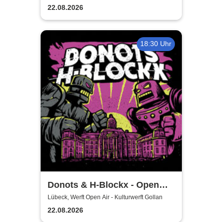
22.08.2026
18:30 Uhr
Donots & H-Blockx - Open
Airs 2026
Lübeck, Werft Open Air - Kulturwerft Gollan
22.08.2026