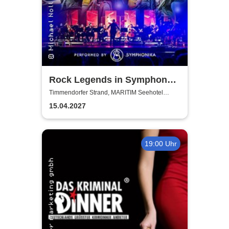
Rock Legends in Symphony -
performed by Symphonika
Timmendorfer Strand, MARITIM Seehotel
Timmendorfer Strand
15.04.2027
19:00 Uhr