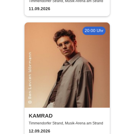
of 25 + 2 Years - Die Tour
Timmendorfer Strand, Musik-Arena am Strand
11.09.2026
20:00 Uhr
KAMRAD
Timmendorfer Strand, Musik-Arena am Strand
12.09.2026