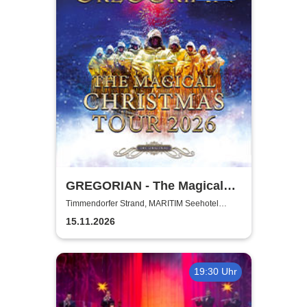
GREGORIAN - The Magical
Christmas Tour 2026
Timmendorfer Strand, MARITIM Seehotel
Timmendorfer Strand
15.11.2026
19:30 Uhr