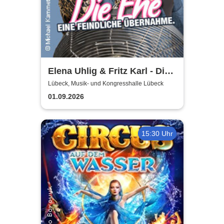
Elena Uhlig & Fritz Karl - Die
Ehe - eine feindliche
Lübeck, Musik- und Kongresshalle Lübeck
Übernahme
01.09.2026
15:30 Uhr