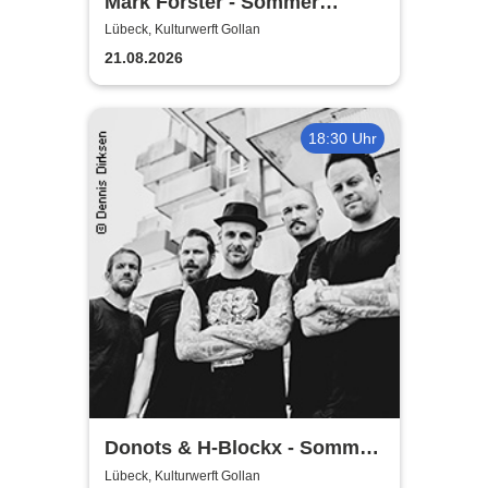
Mark Forster - Sommer
Shows 2026
Lübeck, Kulturwerft Gollan
21.08.2026
18:30 Uhr
Donots & H-Blockx - Sommer
Shows 2026
Lübeck, Kulturwerft Gollan