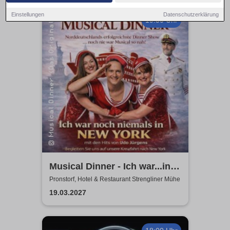
Einstellungen
Datenschutzerklärung
19:30 Uhr
Musical Dinner - Ich war...in
NY Special
Pronstorf, Hotel & Restaurant Strengliner Mühe
19.03.2027