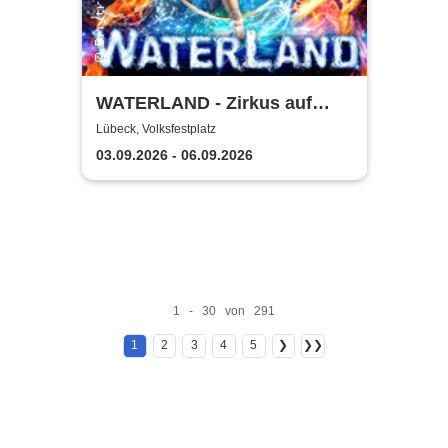
WATERLAND - Zirkus auf
dem Wasser | Lübeck
Lübeck, Volksfestplatz
03.09.2026 - 06.09.2026
1 - 30 von 291
1
2
3
4
5
❯
❯❯