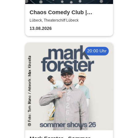
Chaos Comedy Club |
Theaterschiff Lübeck
Lübeck, Theaterschiff Lübeck
13.08.2026
20:00 Uhr