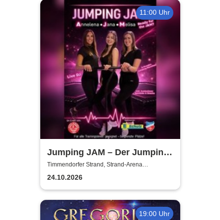
11:00 Uhr
Jumping JAM – Der Jumping-
Marathon
Timmendorfer Strand, Strand-Arena
Timmendorf
24.10.2026
19:00 Uhr