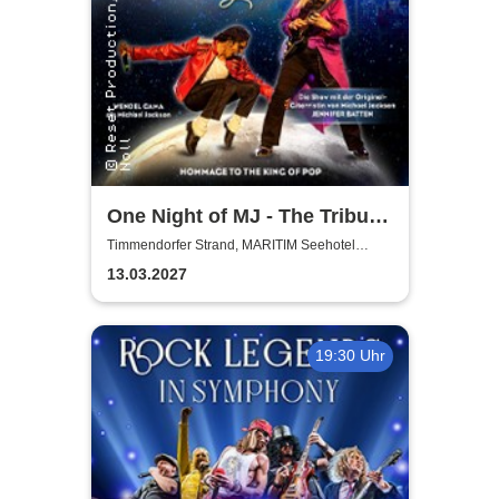
One Night of MJ - The Tribute
to The King of Pop!
Timmendorfer Strand, MARITIM Seehotel
Timmendorfer Strand
13.03.2027
19:30 Uhr