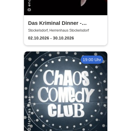
Das Kriminal Dinner -
Krimidinner: Ein
Stockelsdorf, Herrenhaus Stockelsdorf
Behördenmord
02.10.2026 - 30.10.2026
19:00 Uhr