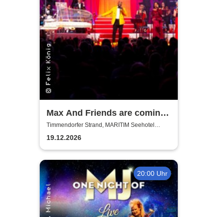
Max And Friends are coming
to Town
Timmendorfer Strand, MARITIM Seehotel
Timmendorfer Strand
19.12.2026
20:00 Uhr