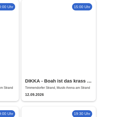
0:00 Uhr
15:00 Uhr
DIKKA - Boah ist das krass -
Tour 2026
am Strand
Timmendorfer Strand, Musik-Arena am Strand
12.09.2026
9:00 Uhr
19:30 Uhr