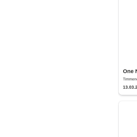
One N
to Th
Timmend
Timmend
13.03.