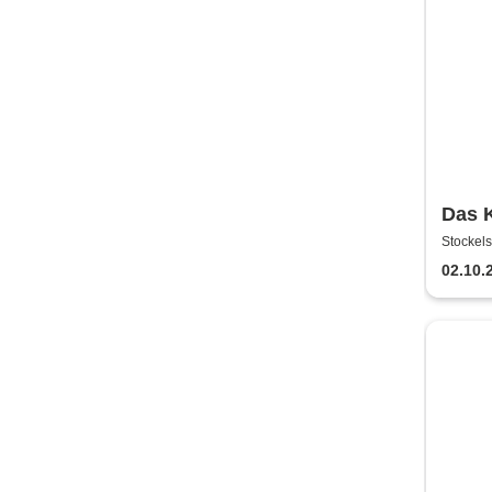
Das K
Krimi
Stockels
Behö
02.10.