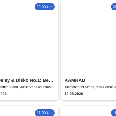
20:00 Uhr
2
elay & Disko No.1: Best
KAMRAD
 + 2 Years - Die Tour
orfer Strand, Musik-Arena am Strand
Timmendorfer Strand, Musik-Arena 
2026
12.09.2026
11:00 Uhr
1