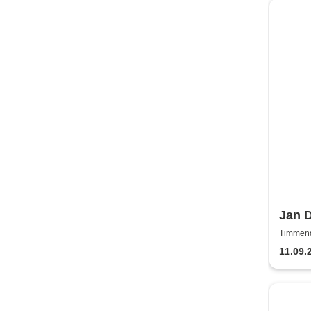
Jan D
of 25
Timmend
11.09.