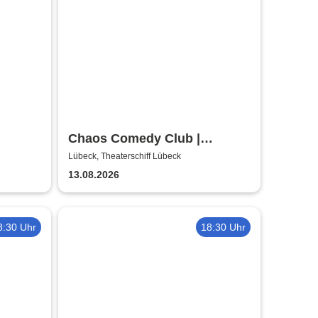
Chaos Comedy Club |
Theaterschiff Lübeck
Lübeck, Theaterschiff Lübeck
13.08.2026
8:30 Uhr
18:30 Uhr