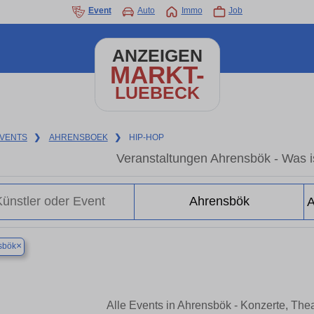
Event
Auto
Immo
Job
ANZEIGEN
MARKT-
LUEBECK
VENTS
❯
AHRENSBOEK
❯
HIP-HOP
Veranstaltungen Ahrensbök - Was is
×
sbök
Alle Events in Ahrensbök - Konzerte, The