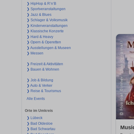
❯ HipHop & R’n‘B
❯ Sportveranstaltungen
❯ Jazz & Blues
❯ Schlager & Volksmusik
❯ Kinderveranstaltungen
❯ Klassische Konzerte
❯ Hard & Heavy
❯ Opern & Operetten
❯ Ausstellungen & Museen
❯ Messen
❯ Freizeit & Aktivitäten
❯ Bauen & Wohnen
❯ Job & Bildung
❯ Auto & Verker
❯ Reise & Tourismus
Alle Events
Orte im Umkreis
❯ Lübeck
❯ Bad Oldesloe
Music
❯ Bad Schwartau