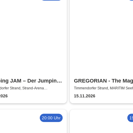
ing JAM – Der Jumping-
GREGORIAN - The Mag
thon
Christmas Tour 2026
orfer Strand, Strand-Arena
Timmendorfer Strand, MARITIM Seeh
orf
Timmendorfer Strand
2026
15.11.2026
20:00 Uhr
1