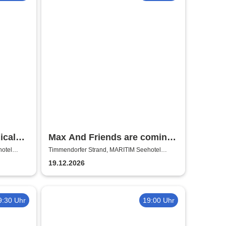
ical
Max And Friends are coming
to Town
otel
Timmendorfer Strand, MARITIM Seehotel
Timmendorfer Strand
19.12.2026
9:30 Uhr
19:00 Uhr