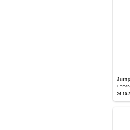
Jump
Mara
Timmend
Timmend
24.10.