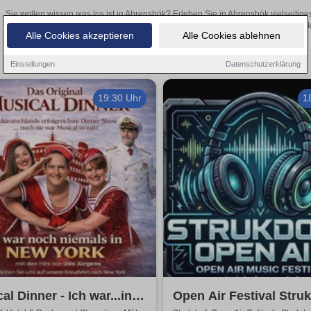
Sie wollen wissen was los ist in Ahrensbök? Erleben Sie in Ahrensbök vielseitig
Theateraufführungen oder aufregende Veranstaltungen in Ahrensbök – 
Alle Cookies akzeptieren
Alle Cookies ablehnen
Einstellungen
Datenschutzerklärung
19:30 Uhr
1
al Dinner - Ich war...in
Open Air Festival Stru