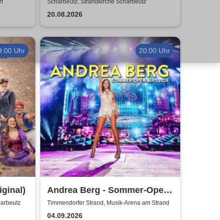
World
rf
Scharbeutz, Strandkirche Scharbeutz
20.08.2026
9:00 Uhr
20:00 Uhr
iginal)
Andrea Berg - Sommer-Open
Airs 2026
arbeutz
Timmendorfer Strand, Musik-Arena am Strand
04.09.2026