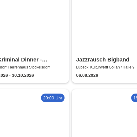
riminal Dinner -
Jazzrausch Bigband
dinner: Ein
dorf, Herrenhaus Stockelsdorf
Lübeck, Kulturwerft Gollan / Halle 9
rdenmord
2026 - 30.10.2026
06.08.2026
20:00 Uhr
1