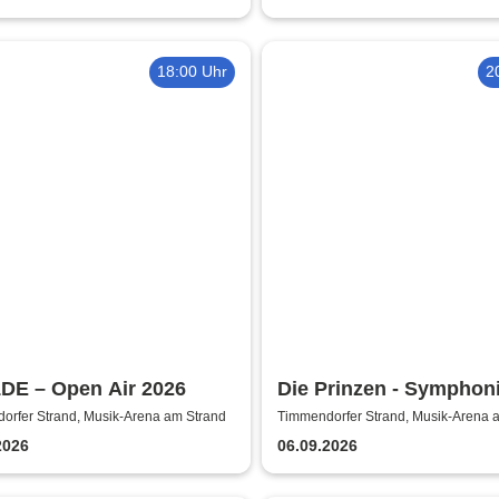
18:00 Uhr
2
DE – Open Air 2026
Die Prinzen - Symphon
2026
orfer Strand, Musik-Arena am Strand
Timmendorfer Strand, Musik-Arena 
2026
06.09.2026