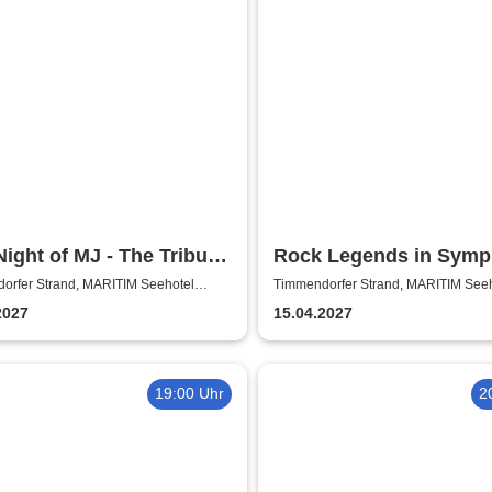
ight of MJ - The Tribute
Rock Legends in Symp
e King of Pop!
performed by Symphon
orfer Strand, MARITIM Seehotel
Timmendorfer Strand, MARITIM Seeh
orfer Strand
Timmendorfer Strand
2027
15.04.2027
19:00 Uhr
2