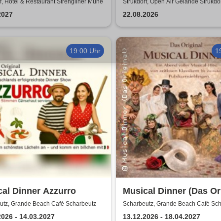
pecial
f, Hotel & Restaurant Strengliner Mühe
Strukdorf, Open Air Gelände Strukdo
2027
22.08.2026
19:00 Uhr
1
al Dinner Azzurro
Musical Dinner (Das Or
utz, Grande Beach Café Scharbeutz
Scharbeutz, Grande Beach Café Sch
2026 - 14.03.2027
13.12.2026 - 18.04.2027