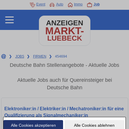
Event
Auto
Immo
Job
ANZEIGEN
MARKT-
LUEBECK
❯
JOBS
❯
FIRMEN
❯
454694
Deutsche Bahn Stellenangebote - Aktuelle Jobs
Aktuelle Jobs auch für Quereinsteiger bei
Deutsche Bahn
Elektroniker:in / Elektriker:in / Mechatroniker:in für eine
Qualifizierung als Signalmechaniker:in
Alle Cookies akzeptieren
Alle Cookies ablehnen
Lübeck, 23539