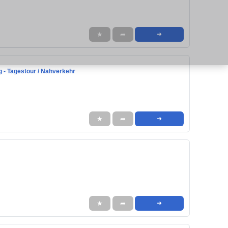
★
➦
➜
g - Tagestour / Nahverkehr
★
➦
➜
★
➦
➜