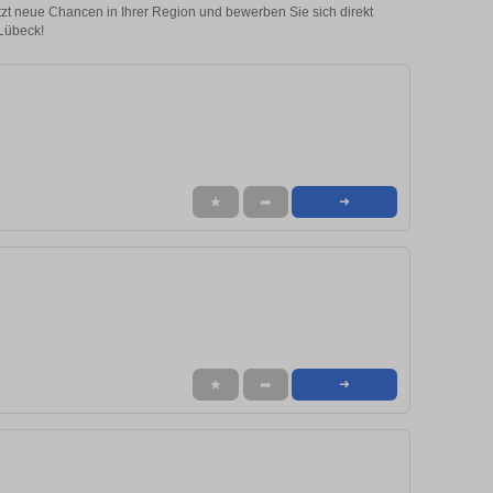
etzt neue Chancen in Ihrer Region und bewerben Sie sich direkt
 Lübeck!
★
➦
➜
★
➦
➜