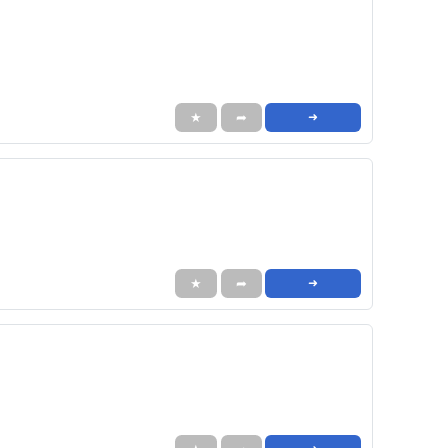
★
➦
➜
★
➦
➜