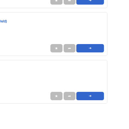
★
➦
➜
/w/d)
★
➦
➜
★
➦
➜