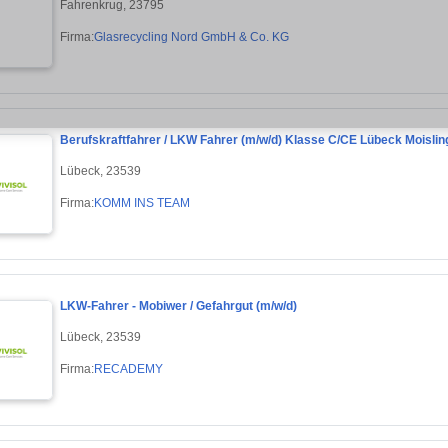
Fahrenkrug, 23795
Firma:
Glasrecycling Nord GmbH & Co. KG
Berufskraftfahrer / LKW Fahrer (m/w/d) Klasse C/CE Lübeck Moislin
Lübeck, 23539
Firma:
KOMM INS TEAM
LKW-Fahrer - Mobiwer / Gefahrgut (m/w/d)
Lübeck, 23539
Firma:
RECADEMY