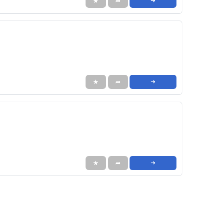
★
➦
➜
★
➦
➜
★
➦
➜