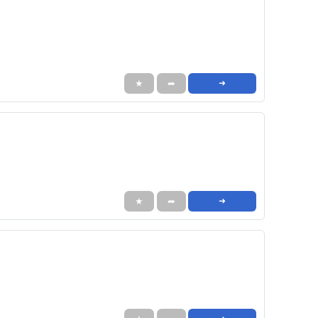
★
➦
➜
★
➦
➜