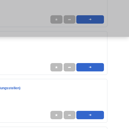
★
➦
➜
★
➦
➜
lungsstellen)
★
➦
➜