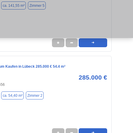
ca. 141,55 m²
Zimmer 5
★
➦
➜
m Kaufen in Lübeck 285.000 € 54.4 m²
285.000 €
556
ca. 54,40 m²
Zimmer 2
★
➦
➜