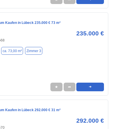
m Kaufen in Lübeck 235.000 € 73 m²
235.000 €
568
ca. 73,00 m²
Zimmer 3
★
➦
➜
m Kaufen in Lübeck 292.000 € 31 m²
292.000 €
570