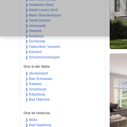
❯ Holstentor-Nord
❯ Sankt Lorenz Nord
❯ Marli / Brandenbaum
❯ Sankt Gertrud
❯ Hohewarte
❯ Vorwerk
❯ Buntekuh
❯ Dornbreite
❯ Falkenfeld / Vorwerk
❯ Karlshof
❯ Schiereichenkoppel
Orte in der Nähe
❯ Stockelsdorf
❯ Bad Schwartau
❯ Ratekau
❯ Scharbeutz
❯ Ratzeburg
❯ Bad Oldesloe
Orte im Umkreis
❯ Mölln
❯ Bad Segeberg