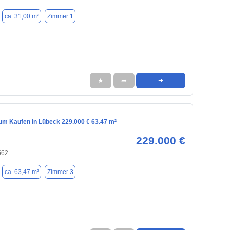
ca. 31,00 m²
Zimmer 1
★
➦
➜
m Kaufen in Lübeck 229.000 € 63.47 m²
229.000 €
562
ca. 63,47 m²
Zimmer 3