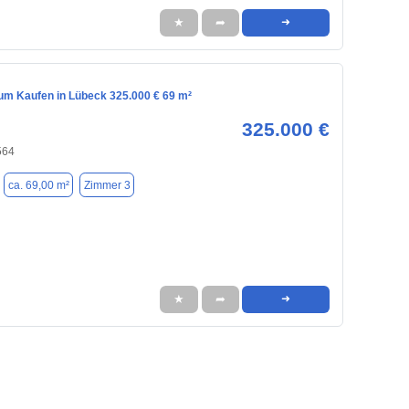
★
➦
➜
m Kaufen in Lübeck 325.000 € 69 m²
325.000 €
564
ca. 69,00 m²
Zimmer 3
★
➦
➜