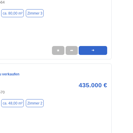
564
ca. 80,00 m²
Zimmer 3
★
➦
➜
 verkaufen
435.000 €
570
ca. 48,00 m²
Zimmer 2