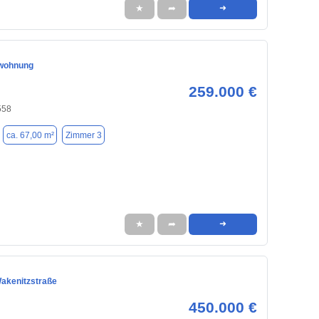
★
➦
➜
wohnung
259.000 €
558
ca. 67,00 m²
Zimmer 3
★
➦
➜
akenitzstraße
450.000 €