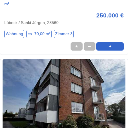
m²
250.000 €
Lübeck / Sankt Jürgen, 23560
Wohnung
ca. 70,00 m²
Zimmer 3
★
➦
➜