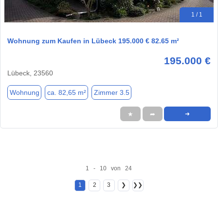
1 / 1
Wohnung zum Kaufen in Lübeck 195.000 € 82.65 m²
195.000 €
Lübeck, 23560
Wohnung
ca. 82,65 m²
Zimmer 3.5
★
➦
➜
1 - 10 von 24
1
2
3
❯
❯❯