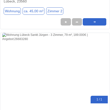
Lübeck, 23560
Wohnung
ca. 45,00 m²
Zimmer 2
★
➦
➜
1 / 1