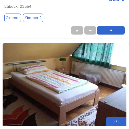
Lübeck, 23554
Zimmer
Zimmer 1
★
➦
➜
1 / 1