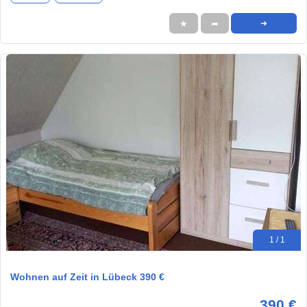
★
➦
➜
1 / 1
Wohnen auf Zeit in Lübeck 390 €
390 €