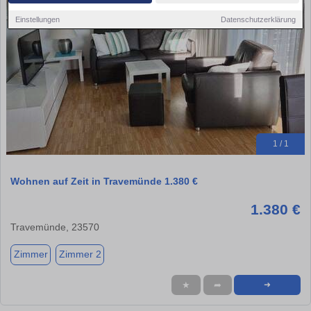
Einstellungen
Datenschutzerklärung
1 / 1
Wohnen auf Zeit in Travemünde 1.380 €
1.380 €
Travemünde, 23570
Zimmer
Zimmer 2
★
➦
➜