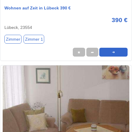
Wohnen auf Zeit in Lübeck 390 €
390 €
Lübeck, 23554
Zimmer
Zimmer 1
★
➦
➜