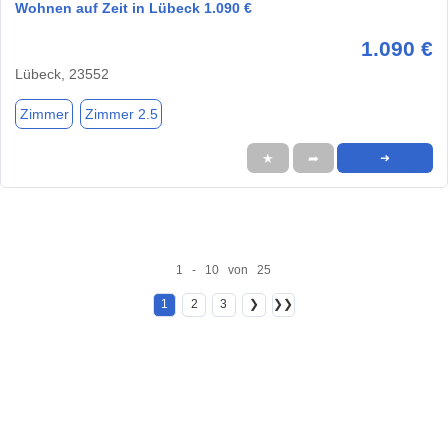
Wohnen auf Zeit in Lübeck 1.090 €
1.090 €
Lübeck, 23552
Zimmer
Zimmer 2.5
★
➦
➜
1 - 10 von 25
1
2
3
❯
❯❯