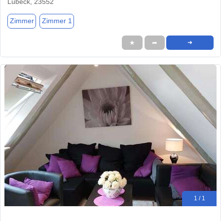
Lübeck, 23552
Zimmer
Zimmer 1
★
➦
➜
1 / 1