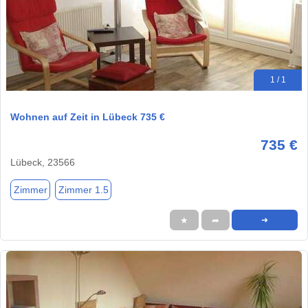
1 / 1
Wohnen auf Zeit in Lübeck 735 €
735 €
Lübeck, 23566
Zimmer
Zimmer 1.5
★
➦
➜