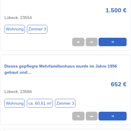
1.500 €
Lübeck, 23554
Wohnung
Zimmer 3
★
➦
➜
Dieses gepflegte Mehrfamilienhaus wurde im Jahre 1956
gebaut und…
652 €
Lübeck, 23566
Wohnung
ca. 60,61 m²
Zimmer 3
★
➦
➜