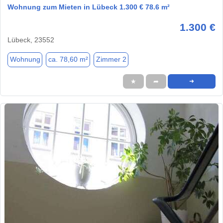
Wohnung zum Mieten in Lübeck 1.300 € 78.6 m²
1.300 €
Lübeck, 23552
Wohnung
ca. 78,60 m²
Zimmer 2
★
➦
➜