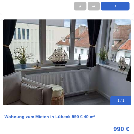
★
➦
➜
1 / 1
Wohnung zum Mieten in Lübeck 990 € 40 m²
990 €