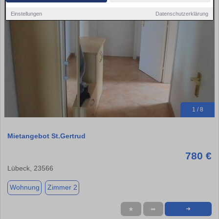
Einstellungen
Datenschutzerklärung
1 / 8
Mietangebot St.Gertrud
780 €
Lübeck, 23566
Wohnung
Zimmer 2
★
➦
➜