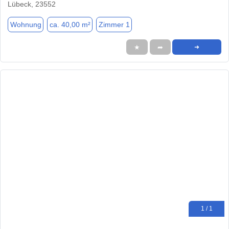
Lübeck, 23552
Wohnung
ca. 40,00 m²
Zimmer 1
★
➦
➜
1 / 1