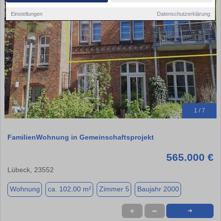
Einstellungen
Datenschutzerklärung
1 / 7
FamilienWohnung in Gemeinschaftsprojekt
565.000 €
Lübeck, 23552
Wohnung
ca. 102,00 m²
Zimmer 5
Baujahr 2000
★
➦
➜