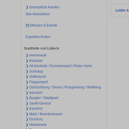
❯ Grundstück Kaufen
Leider k
Alle Immobilien
Messen & Events
Experten finden
Stadtteile von Lübeck
❯ Herrenwyk
❯ Kücknitz
❯ Alt-Kücknitz / Dummersdorf / Roter Hahn
❯ Schlutup
❯ Gothmund
❯ Pöppendorf
❯ Dänischburg / Siems / Rangenberg / Wallberg
❯ Ivendorf
❯ Burgtor / Stadtpark
❯ Sankt Gertrud
❯ Karlshof
❯ Marli / Brandenbaum
❯ Eichholz
❯ Hohewarte