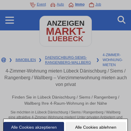
Event
Auto
Immo
Job
ANZEIGEN
MARKT-
LUEBECK
4-ZIMMER-
DAENISCHBURG-SIEMS-
❯
IMMOBILIEN
❯
❯
WOHNUNG-
RANGENBERG-WALLBERG
MIETEN
4-Zimmer-Wohnung mieten Lübeck Dänischburg / Siems /
Rangenberg / Wallberg – Vierzimmerwohnung mieten auch
von privat
Finden Sie in Lübeck Dänischburg / Siems / Rangenberg /
Wallberg Ihre 4-Raum-Wohnung in der Nähe
Sie möchten in Lübeck Dänischburg / Siems / Rangenberg / Wallberg
eine attraktive 4-Zimmer-Wohnung mieten! Unter privaten Anbietern und
Wohnungsunternehmen aus Lübeck Dänischburg / Siems / Rangenberg
Alle Cookies akzeptieren
Alle Cookies ablehnen
/ Wallberg finden Sie Ihre Vierzimmerwohnung. Mit ein paar Klicks zu