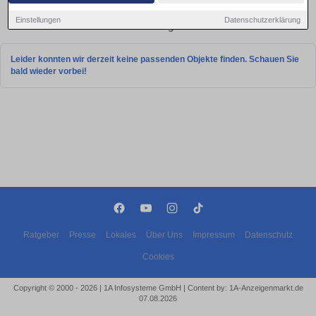
Ihrer 4-Raum-Wohnung in der Nähe.
Einstellungen
Datenschutzerklärung
Aktuelle Wohnung zum mieten
Leider konnten wir derzeit keine passenden Objekte finden. Schauen Sie
bald wieder vorbei!
Ratgeber
Presse
Lokales
Über Uns
Impressum
Datenschutz
Cookies
Copyright © 2000 - 2026 | 1A Infosysteme GmbH | Content by: 1A-Anzeigenmarkt.de
07.08.2026