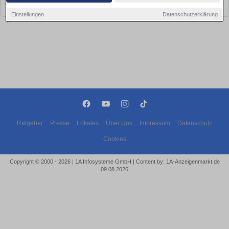
bald wieder vorbei!
Einstellungen
Datenschutzerklärung
Ratgeber
Presse
Lokales
Über Uns
Impressum
Datenschutz
Cookies
Copyright © 2000 - 2026 | 1A Infosysteme GmbH | Content by: 1A-Anzeigenmarkt.de
09.08.2026