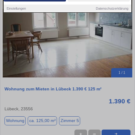
Einstellungen
Datenschutzerklärung
1 / 1
Wohnung zum Mieten in Lübeck 1.390 € 125 m²
1.390 €
Lübeck, 23556
Wohnung
ca. 125,00 m²
Zimmer 5
★
➦
➜