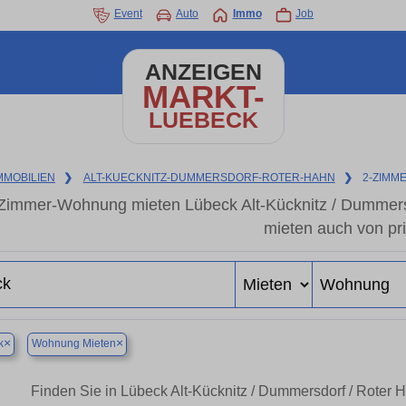
Event
Auto
Immo
Job
ANZEIGEN
MARKT-
LUEBECK
MMOBILIEN
❯
ALT-KUECKNITZ-DUMMERSDORF-ROTER-HAHN
❯
2-ZIMM
Zimmer-Wohnung mieten Lübeck Alt-Kücknitz / Dummer
mieten auch von pri
×
×
k
Wohnung Mieten
Finden Sie in Lübeck Alt-Kücknitz / Dummersdorf / Rote