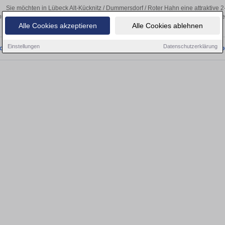
Sie möchten in Lübeck Alt-Kücknitz / Dummersdorf / Roter Hahn eine attraktive
ngsunternehmen aus Lübeck Alt-Kücknitz / Dummersdorf / Roter Hahn finden Sie 
Alle Cookies akzeptieren
Alle Cookies ablehnen
Wohnung in der Nähe.
Einstellungen
Datenschutzerklärung
onnten wir derzeit keine passenden Objekte finden. Schauen Sie bald wieder vo