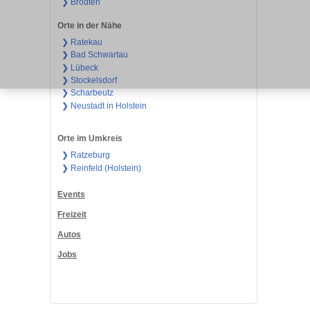
❯ Brodten
Orte in der Nähe
❯ Ratekau
❯ Bad Schwartau
❯ Lübeck
❯ Stockelsdorf
❯ Scharbeutz
❯ Neustadt in Holstein
Orte im Umkreis
❯ Ratzeburg
❯ Reinfeld (Holstein)
Events
Freizeit
Autos
Jobs