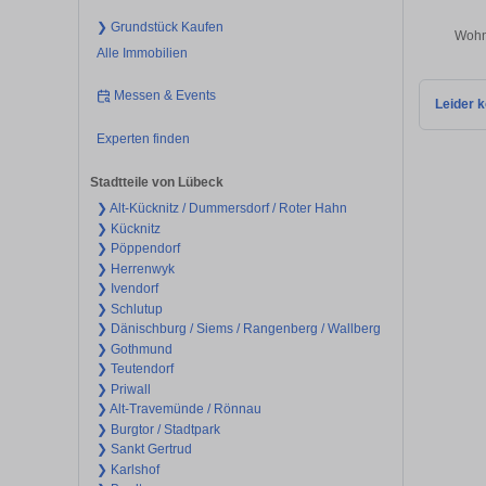
❯ Grundstück Kaufen
Wohnu
Alle Immobilien
Messen & Events
Leider k
Experten finden
Stadtteile von Lübeck
❯ Alt-Kücknitz / Dummersdorf / Roter Hahn
❯ Kücknitz
❯ Pöppendorf
❯ Herrenwyk
❯ Ivendorf
❯ Schlutup
❯ Dänischburg / Siems / Rangenberg / Wallberg
❯ Gothmund
❯ Teutendorf
❯ Priwall
❯ Alt-Travemünde / Rönnau
❯ Burgtor / Stadtpark
❯ Sankt Gertrud
❯ Karlshof