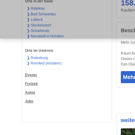
158
Orte in der Nähe
❯ Ratekau
Kaufpre
❯ Bad Schwartau
❯ Lübeck
❯ Stockelsdorf
Besc
❯ Scharbeutz
❯ Neustadt in Holstein
Mehr zum
Orte im Umkreis
Raum für
❯ Ratzeburg
Dieses c
❯ Reinfeld (Holstein)
Das Obje
Events
Mehr
Freizeit
Autos
Jobs
weite