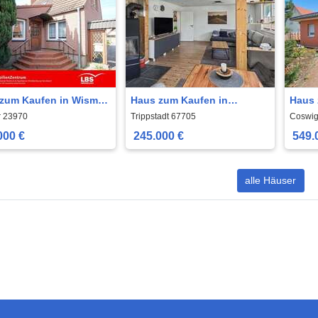
zum Kaufen in Wismar
Haus zum Kaufen in
Haus 
00 € 88 m²
Trippstadt 245.000 € 120 m²
549.0
 23970
Trippstadt 67705
Coswig
000 €
245.000 €
549.
alle Häuser