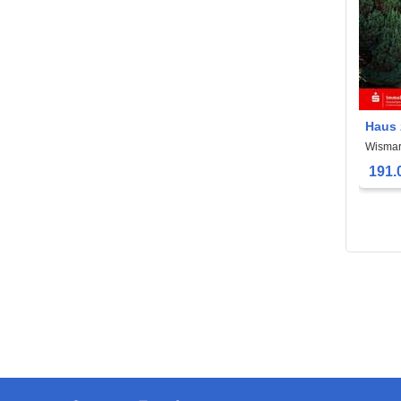
Haus 
191.0
Wismar
191.