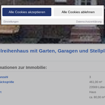
Alle Cookies akzeptieren
Alle Cookies ablehnen
Einstellungen
Datenschutzerklärung
elreihenhaus mit Garten, Garagen und Stellp
mationen zur Immobilie:
anzahl
3
ücksgröße
461,00 m²
23569 Lübe
rt
Haus
ca. 80,00 m²