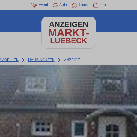
Event
Auto
Immo
Job
ANZEIGEN
MARKT-
LUEBECK
MMOBILIEN
❯
HAUS-KAUFEN
❯
ANZEIGE