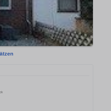
lätzen
ck