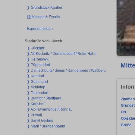
❯ Grundstück Kaufen
Messen & Events
Experten finden
Stadtteile von Lübeck
❯ Kücknitz
❯ Alt-Kücknitz / Dummersdorf / Roter Hahn
❯ Herrenwyk
Mitt
❯ Pöppendorf
❯ Dänischburg / Siems / Rangenberg / Wallberg
❯ Ivendorf
❯ Gothmund
Infor
❯ Schlutup
❯ Teutendorf
❯ Burgtor / Stadtpark
Zimmer
❯ Karlshof
Grundst
❯ Alt-Travemünde / Rönnau
Ort
❯ Priwall
Objekta
❯ Sankt Gertrud
Größe
❯ Marli / Brandenbaum