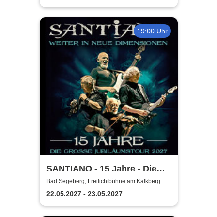
19:00 Uhr
SANTIANO - 15 Jahre - Die
große Jubiläumstour 2027
Bad Segeberg, Freilichtbühne am Kalkberg
22.05.2027 - 23.05.2027