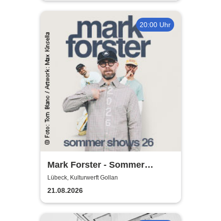
20:00 Uhr
Mark Forster - Sommer
Shows 2026
Lübeck, Kulturwerft Gollan
21.08.2026