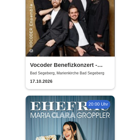
Vocoder Benefizkonzert -
zugunsten der Tafel Stiftung
Bad Segeberg, Marienkirche Bad Segeberg
Schleswig-Holstein
17.10.2026
20:00 Uhr