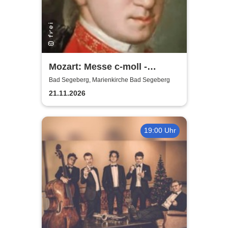
Mozart: Messe c-moll -
Marienkirche Bad Segeberg
Bad Segeberg, Marienkirche Bad Segeberg
21.11.2026
19:00 Uhr