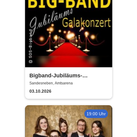
Bigband-Jubiläums-
Galakonzert
Sandesneben, Amtsarena
03.10.2026
19:00 Uhr