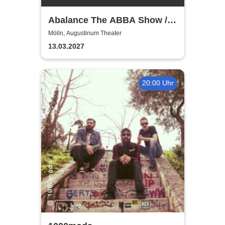
Abalance The ABBA Show /
Revival Show - a tribute to
Mölln, Augustinum Theater
ABBA
13.03.2027
20:00 Uhr