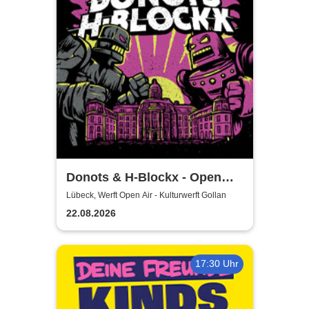
Donots & H-Blockx - Open
Airs 2026
Lübeck, Werft Open Air - Kulturwerft Gollan
22.08.2026
17:30 Uhr