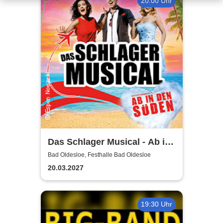
20:00 Uhr
Das Schlager Musical - Ab in
den Süden 2026/2027
Bad Oldesloe, Festhalle Bad Oldesloe
20.03.2027
19:30 Uhr