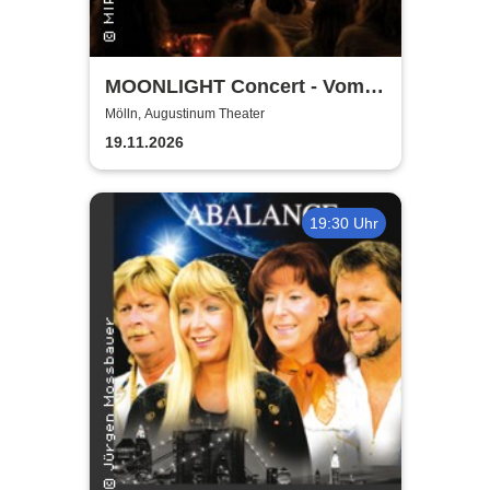
MOONLIGHT Concert - Vom
Rhythmus des Lebens -
Mölln, Augustinum Theater
Rhythm, Songs, Lyrics &
19.11.2026
Classic
19:30 Uhr