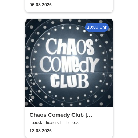
06.08.2026
19:00 Uhr
Chaos Comedy Club |
Theaterschiff Lübeck
Lübeck, Theaterschiff Lübeck
13.08.2026