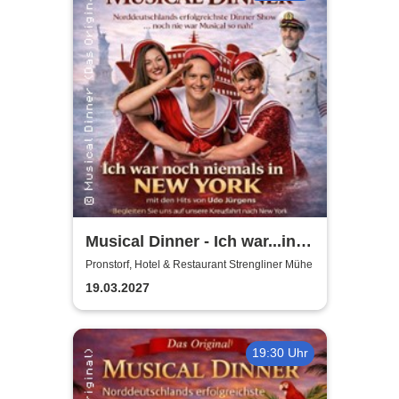
Musical Dinner - Ich war...in
NY Special
Pronstorf, Hotel & Restaurant Strengliner Mühe
19.03.2027
19:30 Uhr