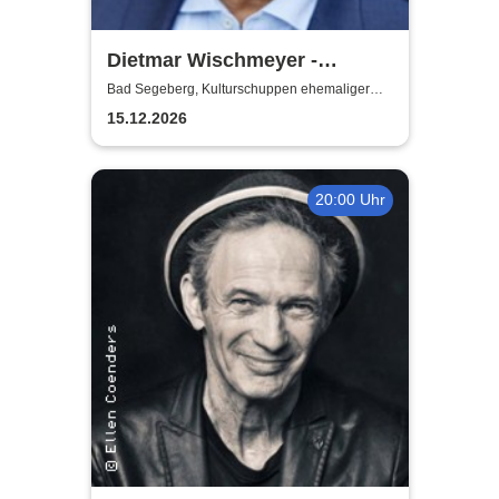
Dietmar Wischmeyer -
Wischmeyer's schwarze
Bad Segeberg, Kulturschuppen ehemaliger
Antikschuppen
Weihnacht
15.12.2026
20:00 Uhr