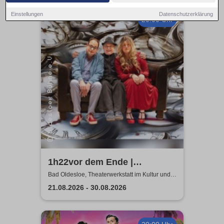
Einstellungen
Datenschutzerklärung
20:00 Uhr
1h22vor dem Ende |
Tragikomödie von Matthieu
Bad Oldesloe, Theaterwerkstatt im Kultur und
Bildungszentrum
Delaporte
21.08.2026 - 30.08.2026