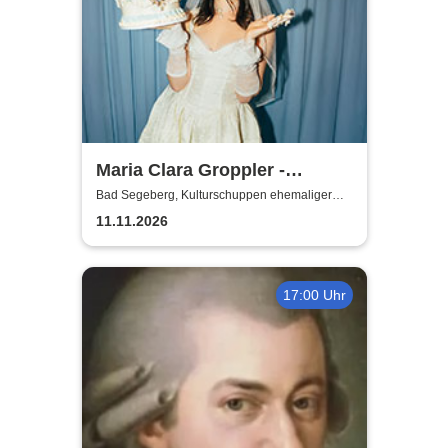
Maria Clara Groppler -
Ehefrau | 2026
Bad Segeberg, Kulturschuppen ehemaliger
Antikschuppen
11.11.2026
17:00 Uhr