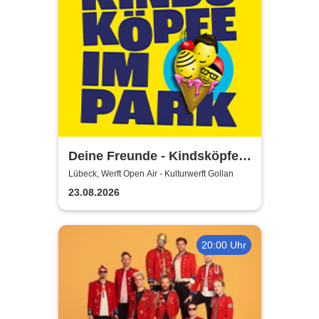
Deine Freunde - Kindsköpfe
im Park - Open Air 2026
Lübeck, Werft Open Air - Kulturwerft Gollan
23.08.2026
20:00 Uhr