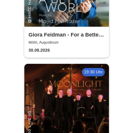
Giora Feidman - For a Better
World
Mölln, Augustinum
30.08.2026
19:30 Uhr