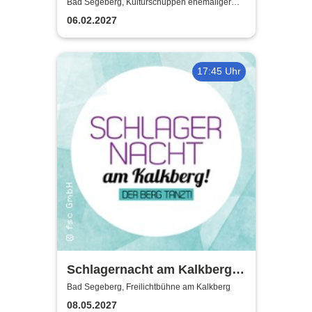
Weitermachen!
Bad Segeberg, Kulturschuppen ehemaliger
Antikschuppen
06.02.2027
17:45 Uhr
Schlagernacht am Kalkberg
2027
Bad Segeberg, Freilichtbühne am Kalkberg
08.05.2027