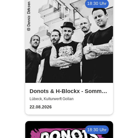
18:30 Uhr
Donots & H-Blockx - Sommer
Shows 2026
Lübeck, Kulturwerft Gollan
22.08.2026
18:30 Uhr