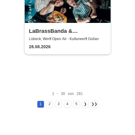
LaBrassBanda &
Fäaschtbänkler
Lübeck, Werft Open Air - Kulturwerft Gollan
28.08.2026
1 - 30 von 281
1
2
3
4
5
❯
❯❯