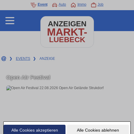
Event
Auto
Immo
Job
ANZEIGEN
MARKT-
LUEBECK
❯
EVENTS
❯
ANZEIGE
Open Air Festival
Alle Cookies akzeptieren
Alle Cookies ablehnen