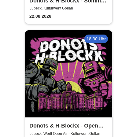
Donots & H-Blockx - Sommer
Shows 2026
Lübeck, Kulturwerft Gollan
22.08.2026
18:30 Uhr
Donots & H-Blockx - Open
Airs 2026
Lübeck, Werft Open Air - Kulturwerft Gollan