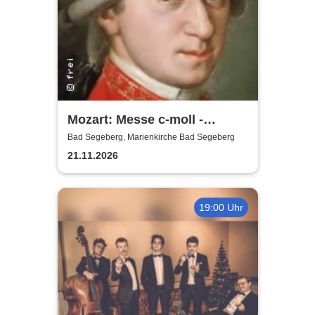
Mozart: Messe c-moll -
Marienkirche Bad Segeberg
Bad Segeberg, Marienkirche Bad Segeberg
21.11.2026
19:00 Uhr