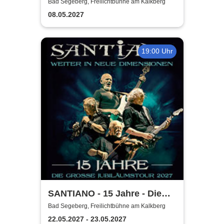
2027
Bad Segeberg, Freilichtbühne am Kalkberg
08.05.2027
19:00 Uhr
SANTIANO - 15 Jahre - Die
große Jubiläumstour 2027
Bad Segeberg, Freilichtbühne am Kalkberg
22.05.2027 - 23.05.2027