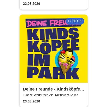
22.08.2026
17:30 Uhr
Deine Freunde - Kindsköpfe
im Park - Open Air 2026
Lübeck, Werft Open Air - Kulturwerft Gollan
23.08.2026