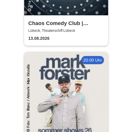
Chaos Comedy Club |
Theaterschiff Lübeck
Lübeck, Theaterschiff Lübeck
13.08.2026
20:00 Uhr