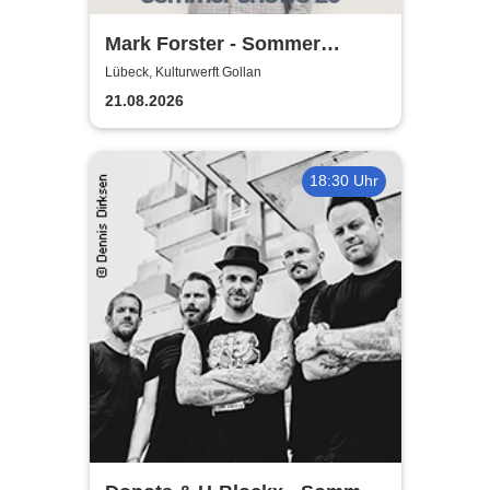
Mark Forster - Sommer
Shows 2026
Lübeck, Kulturwerft Gollan
21.08.2026
18:30 Uhr