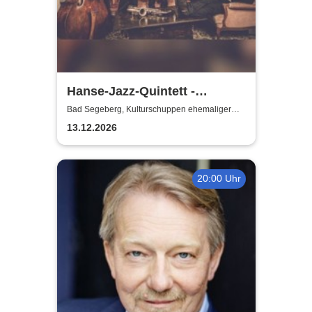
Hanse-Jazz-Quintett -
Swinging Home for Christmas
Bad Segeberg, Kulturschuppen ehemaliger
Antikschuppen
13.12.2026
20:00 Uhr