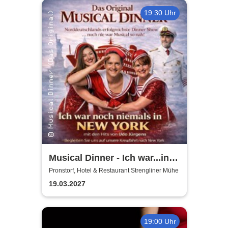
19:30 Uhr
Musical Dinner - Ich war...in
NY Special
Pronstorf, Hotel & Restaurant Strengliner Mühe
19.03.2027
19:00 Uhr