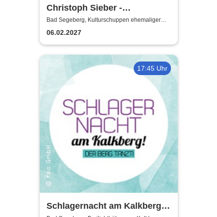
Christoph Sieber -
Weitermachen!
Bad Segeberg, Kulturschuppen ehemaliger
Antikschuppen
06.02.2027
17:45 Uhr
Schlagernacht am Kalkberg