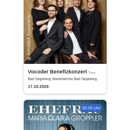
Vocoder Benefizkonzert -
zugunsten der Tafel Stiftung
Bad Segeberg, Marienkirche Bad Segeberg
Schleswig-Holstein
17.10.2026
20:00 Uhr