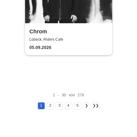
Chrom
Lübeck, Riders Cafe
05.09.2026
1 - 30 von 276
1
2
3
4
5
❯
❯❯