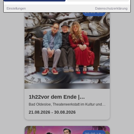
Einstellungen
Datenschutzerklärung
20:00 Uhr
1h22vor dem Ende |
Tragikomödie von Matthieu
Bad Oldesloe, Theaterwerkstatt im Kultur und
Bildungszentrum
Delaporte
21.08.2026 - 30.08.2026