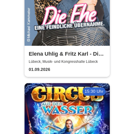
Elena Uhlig & Fritz Karl - Die
Ehe - eine feindliche
Lübeck, Musik- und Kongresshalle Lübeck
Übernahme
01.09.2026
15:30 Uhr