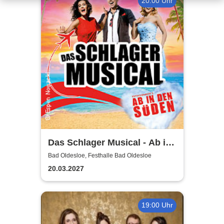
20:00 Uhr
Das Schlager Musical - Ab in
den Süden 2026/2027
Bad Oldesloe, Festhalle Bad Oldesloe
20.03.2027
19:00 Uhr