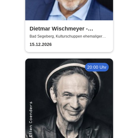
Dietmar Wischmeyer -
Wischmeyer's schwarze
Bad Segeberg, Kulturschuppen ehemaliger
Antikschuppen
Weihnacht
15.12.2026
20:00 Uhr