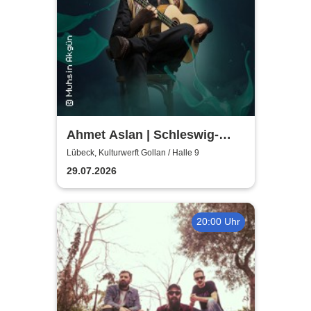
Ahmet Aslan | Schleswig-
Holstein Musik Festival
Lübeck, Kulturwerft Gollan / Halle 9
29.07.2026
20:00 Uhr