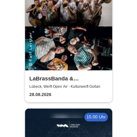
LaBrassBanda &
Fäaschtbänkler
Lübeck, Werft Open Air - Kulturwerft Gollan
28.08.2026
15:00 Uhr