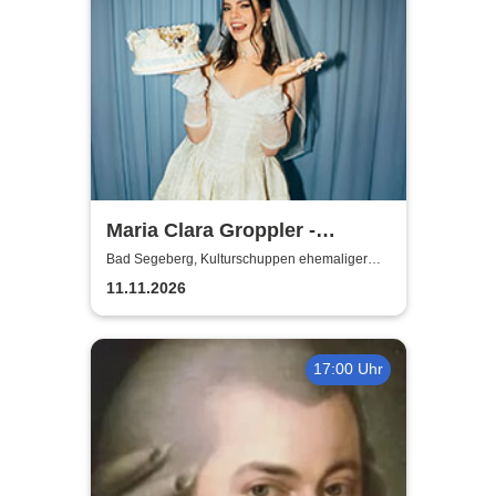
Maria Clara Groppler -
Ehefrau | 2026
Bad Segeberg, Kulturschuppen ehemaliger
Antikschuppen
11.11.2026
17:00 Uhr