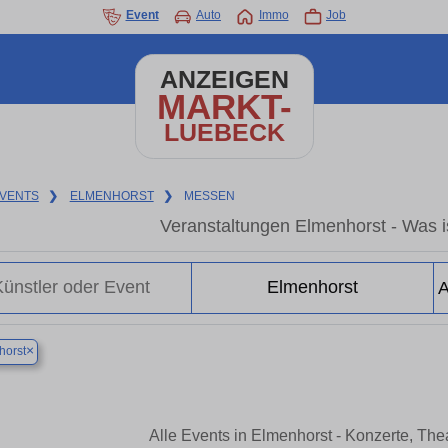
Event
Auto
Immo
Job
ANZEIGEN
MARKT-
LUEBECK
VENTS
❯
ELMENHORST
❯
MESSEN
Veranstaltungen Elmenhorst - Was is
×
horst
Alle Events in Elmenhorst - Konzerte, Th