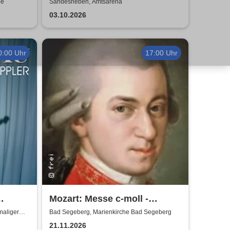
Galakonzert
oe
Sandesneben, Amtsarena
03.10.2026
0:00 Uhr
17:00 Uhr
Mozart: Messe c-moll -
Marienkirche Bad Segeberg
maliger
Bad Segeberg, Marienkirche Bad Segeberg
21.11.2026