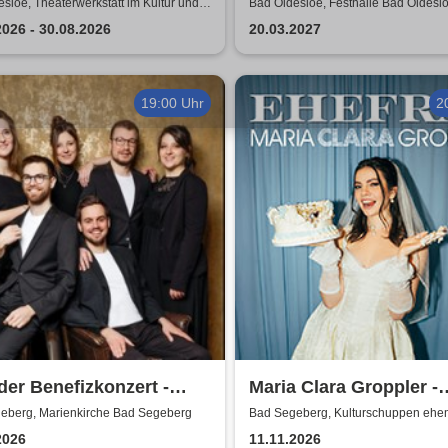
ikomödie von Matthieu
den Süden 2026/2027
sloe, Theaterwerkstatt im Kultur und
Bad Oldesloe, Festhalle Bad Oldesl
szentrum
orte
2026 - 30.08.2026
20.03.2027
19:00 Uhr
2
er Benefizkonzert -
Maria Clara Groppler -
sten der Tafel Stiftung
Ehefrau | 2026
eberg, Marienkirche Bad Segeberg
Bad Segeberg, Kulturschuppen ehe
Antikschuppen
swig-Holstein
2026
11.11.2026