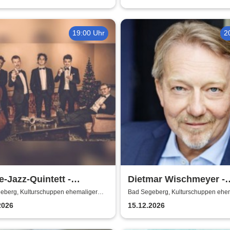
19:00 Uhr
2
-Jazz-Quintett -
Dietmar Wischmeyer -
ging Home for Christmas
Wischmeyer's schwarz
eberg, Kulturschuppen ehemaliger
Bad Segeberg, Kulturschuppen ehe
huppen
Antikschuppen
Weihnacht
2026
15.12.2026