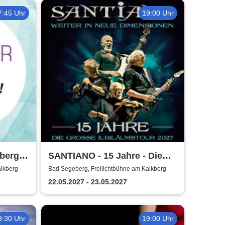
7:45 Uhr
19:00 Uhr
kberg
SANTIANO - 15 Jahre - Die
große Jubiläumstour 2027
alkberg
Bad Segeberg, Freilichtbühne am Kalkberg
22.05.2027 - 23.05.2027
9:30 Uhr
19:00 Uhr