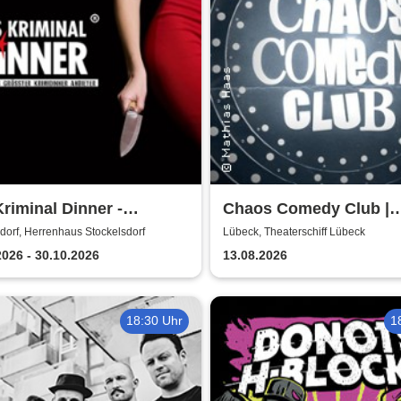
riminal Dinner -
Chaos Comedy Club |
dinner: Ein
Theaterschiff Lübeck
dorf, Herrenhaus Stockelsdorf
Lübeck, Theaterschiff Lübeck
rdenmord
2026 - 30.10.2026
13.08.2026
18:30 Uhr
1