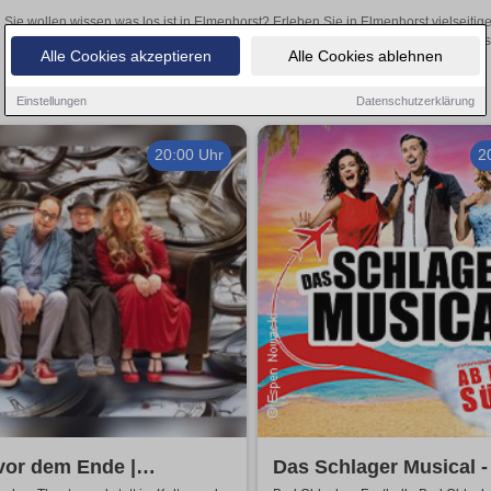
Sie wollen wissen was los ist in Elmenhorst? Erleben Sie in Elmenhorst vielseiti
Theateraufführungen oder aufregende Veranstaltungen in Elmenhorst –
Alle Cookies akzeptieren
Alle Cookies ablehnen
Einstellungen
Datenschutzerklärung
20:00 Uhr
2
vor dem Ende |
Das Schlager Musical -