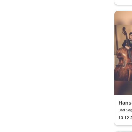
Hanse
Swin
Bad Seg
Antiksc
13.12.