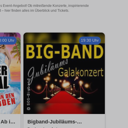
ges Event-Angebot! Ob mitreißende Konzerte, inspirierende
 hier finden alles im Überblick und Tickets.
0:00 Uhr
19:30 Uhr
 Ab in
Bigband-Jubiläums-