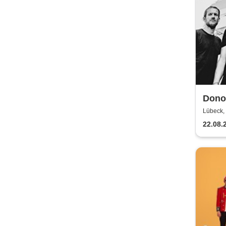
Dono
Show
Lübeck, 
22.08.