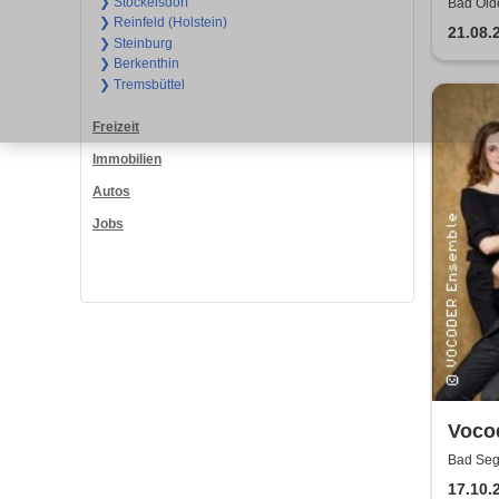
Trag
❯ Stockelsdorf
Bad Olde
❯ Reinfeld (Holstein)
Bildung
Delap
21.08.
❯ Steinburg
❯ Berkenthin
❯ Tremsbüttel
Freizeit
Immobilien
Autos
Jobs
Vocod
zugun
Bad Seg
Schle
17.10.