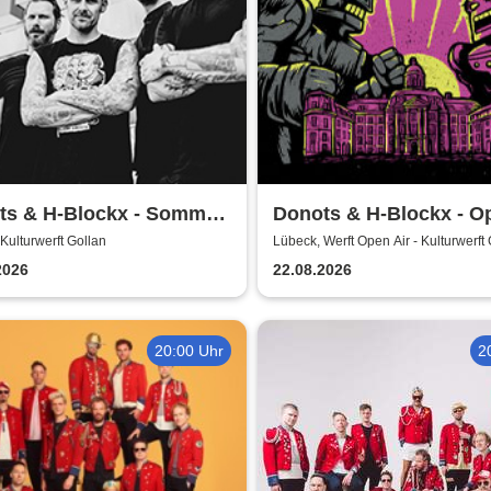
ts & H-Blockx - Sommer
Donots & H-Blockx - O
s 2026
Airs 2026
Kulturwerft Gollan
Lübeck, Werft Open Air - Kulturwerft
2026
22.08.2026
20:00 Uhr
2