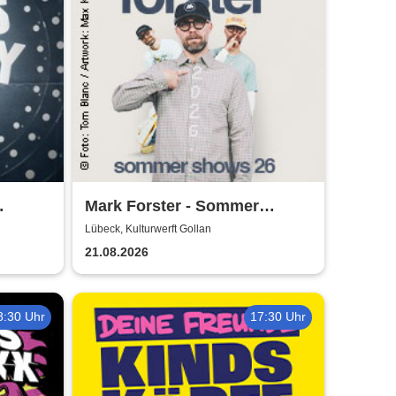
Mark Forster - Sommer
Shows 2026
Lübeck, Kulturwerft Gollan
21.08.2026
8:30 Uhr
17:30 Uhr