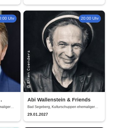
0:00 Uhr
20:00 Uhr
Abi Wallenstein & Friends
e
maliger
Bad Segeberg, Kulturschuppen ehemaliger
Antikschuppen
29.01.2027