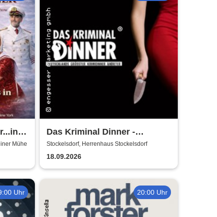
...in
Das Kriminal Dinner -
Hauptkommissar Schröder
gliner Mühe
Stockelsdorf, Herrenhaus Stockelsdorf
ermittelt
18.09.2026
9:00 Uhr
20:00 Uhr