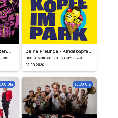
pen
Deine Freunde - Kindsköpfe
im Park - Open Air 2026
 Gollan
Lübeck, Werft Open Air - Kulturwerft Gollan
23.08.2026
0:00 Uhr
18:30 Uhr