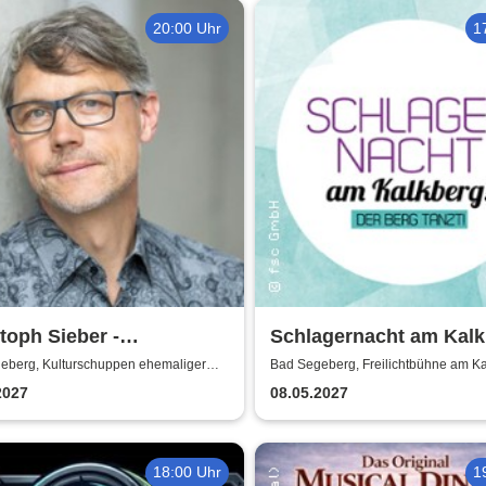
20:00 Uhr
1
toph Sieber -
Schlagernacht am Kal
ermachen!
2027
eberg, Kulturschuppen ehemaliger
Bad Segeberg, Freilichtbühne am K
huppen
2027
08.05.2027
18:00 Uhr
1