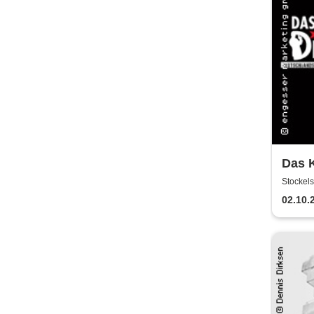
Das K
Krimi
Stockels
Behö
02.10.