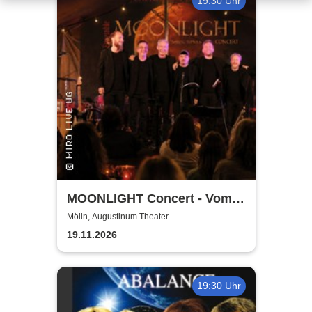
19:30 Uhr
MOONLIGHT Concert - Vom
Rhythmus des Lebens -
Mölln, Augustinum Theater
Rhythm, Songs, Lyrics &
19.11.2026
Classic
19:30 Uhr