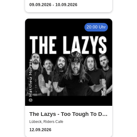
guter Begleitung
09.09.2026 - 10.09.2026
20:00 Uhr
The Lazys - Too Tough To Die
Tour 2026
Lübeck, Riders Cafe
12.09.2026