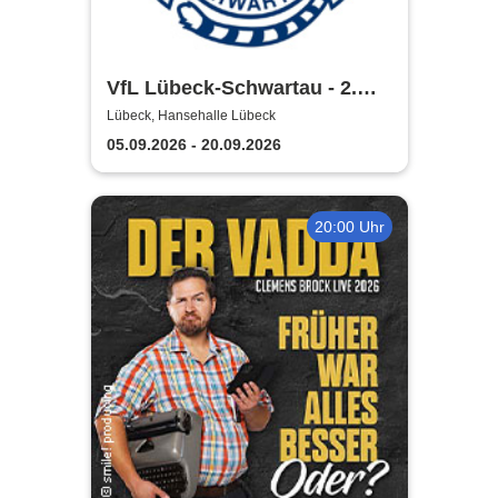
VfL Lübeck-Schwartau - 2.
Handball Bundesliga Saison
Lübeck, Hansehalle Lübeck
2026/2027
05.09.2026 - 20.09.2026
20:00 Uhr