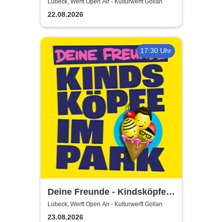
Airs 2026
Lübeck, Werft Open Air - Kulturwerft Gollan
22.08.2026
17:30 Uhr
Deine Freunde - Kindsköpfe
im Park - Open Air 2026
Lübeck, Werft Open Air - Kulturwerft Gollan
23.08.2026