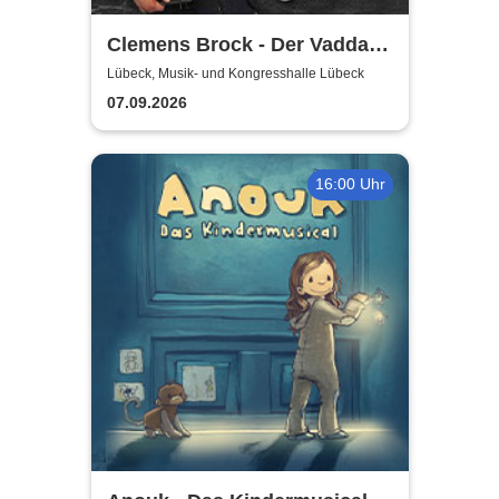
Clemens Brock - Der Vadda -
Früher war alles besser,
Lübeck, Musik- und Kongresshalle Lübeck
oder?
07.09.2026
16:00 Uhr