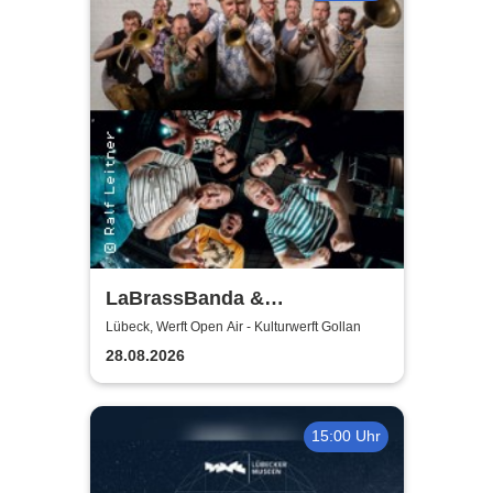
LaBrassBanda &
Fäaschtbänkler
Lübeck, Werft Open Air - Kulturwerft Gollan
28.08.2026
15:00 Uhr