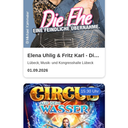
Elena Uhlig & Fritz Karl - Die
Ehe - eine feindliche
Lübeck, Musik- und Kongresshalle Lübeck
Übernahme
01.09.2026
15:30 Uhr