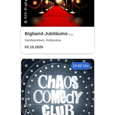
Bigband-Jubiläums-
Galakonzert
Sandesneben, Amtsarena
03.10.2026
19:00 Uhr