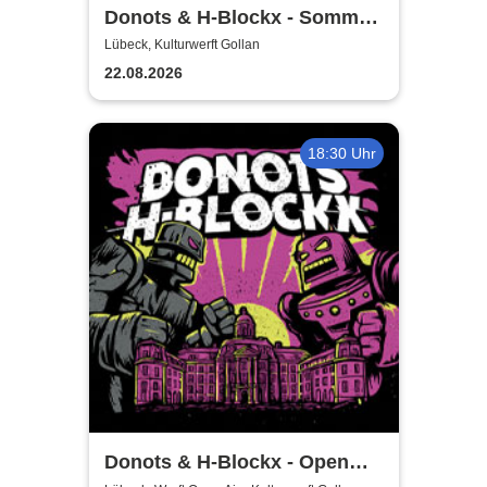
Donots & H-Blockx - Sommer
Shows 2026
Lübeck, Kulturwerft Gollan
22.08.2026
18:30 Uhr
Donots & H-Blockx - Open