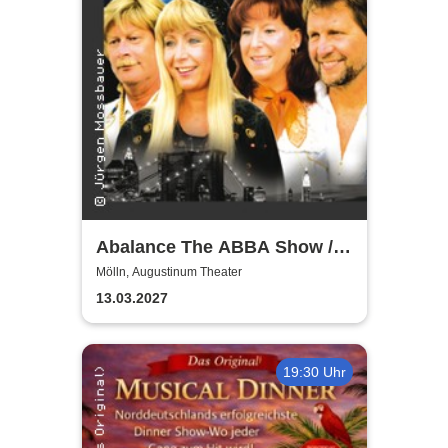
Abalance The ABBA Show /
Revival Show - a tribute to
Mölln, Augustinum Theater
ABBA
13.03.2027
19:30 Uhr