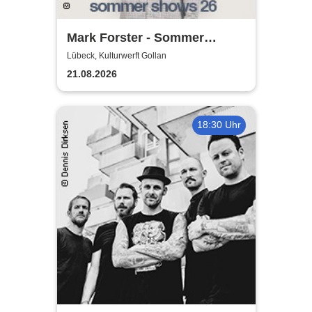
Mark Forster - Sommer
Shows 2026
Lübeck, Kulturwerft Gollan
21.08.2026
18:30 Uhr