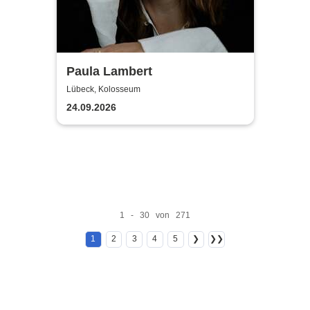
Paula Lambert
Lübeck, Kolosseum
24.09.2026
1 - 30 von 271
1
2
3
4
5
❯
❯❯