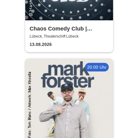
Chaos Comedy Club |
Theaterschiff Lübeck
Lübeck, Theaterschiff Lübeck
13.08.2026
20:00 Uhr