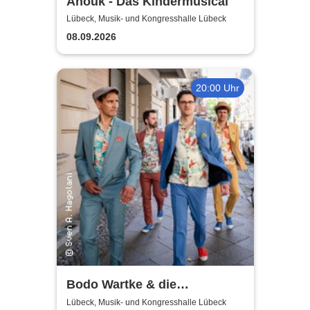
Anouk - Das Kindermusical
Lübeck, Musik- und Kongresshalle Lübeck
08.09.2026
20:00 Uhr
Bodo Wartke & die
SchönenGutenA-Band - In
Lübeck, Musik- und Kongresshalle Lübeck