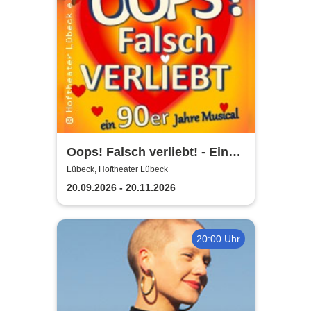
Oops! Falsch verliebt! - Eine
90er Jahre Musicalkomödie
Lübeck, Hoftheater Lübeck
20.09.2026 - 20.11.2026
20:00 Uhr