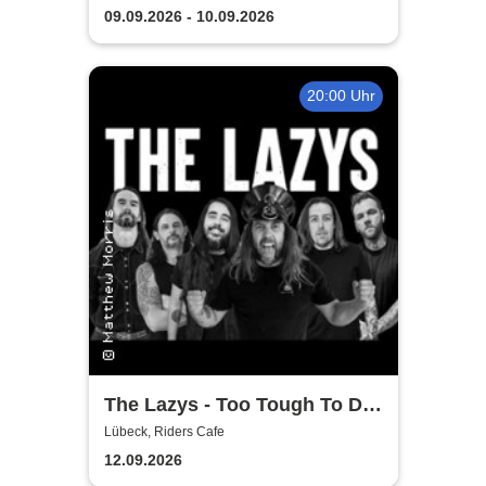
guter Begleitung
09.09.2026 - 10.09.2026
20:00 Uhr
The Lazys - Too Tough To Die
Tour 2026
Lübeck, Riders Cafe
12.09.2026