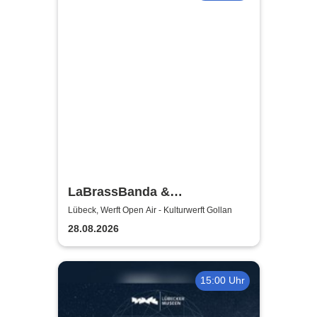
LaBrassBanda &
Fäaschtbänkler
Lübeck, Werft Open Air - Kulturwerft Gollan
28.08.2026
15:00 Uhr