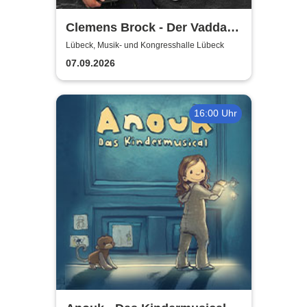
Clemens Brock - Der Vadda -
Früher war alles besser,
Lübeck, Musik- und Kongresshalle Lübeck
oder?
07.09.2026
16:00 Uhr