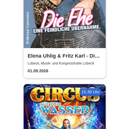
Elena Uhlig & Fritz Karl - Die
Ehe - eine feindliche
Lübeck, Musik- und Kongresshalle Lübeck
Übernahme
01.09.2026
15:30 Uhr