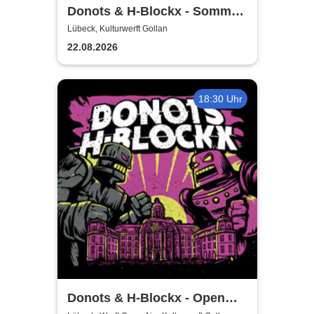
Donots & H-Blockx - Sommer
Shows 2026
Lübeck, Kulturwerft Gollan
22.08.2026
18:30 Uhr
Donots & H-Blockx - Open