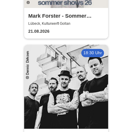
Mark Forster - Sommer
Shows 2026
Lübeck, Kulturwerft Gollan
21.08.2026
18:30 Uhr