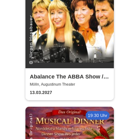
Abalance The ABBA Show /
Revival Show - a tribute to
Mölln, Augustinum Theater
ABBA
13.03.2027
19:30 Uhr