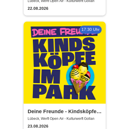
Airs 2026
Lübeck, Werft Open Air - Kulturwerft Gollan
22.08.2026
17:30 Uhr
Deine Freunde - Kindsköpfe
im Park - Open Air 2026
Lübeck, Werft Open Air - Kulturwerft Gollan
23.08.2026