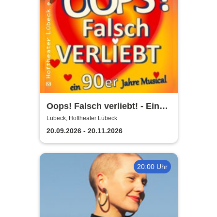
Oops! Falsch verliebt! - Eine
90er Jahre Musicalkomödie
Lübeck, Hoftheater Lübeck
20.09.2026 - 20.11.2026
20:00 Uhr