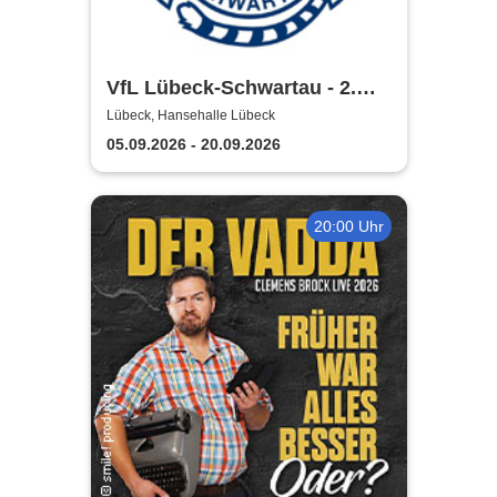
VfL Lübeck-Schwartau - 2.
Handball Bundesliga Saison
Lübeck, Hansehalle Lübeck
2026/2027
05.09.2026 - 20.09.2026
20:00 Uhr