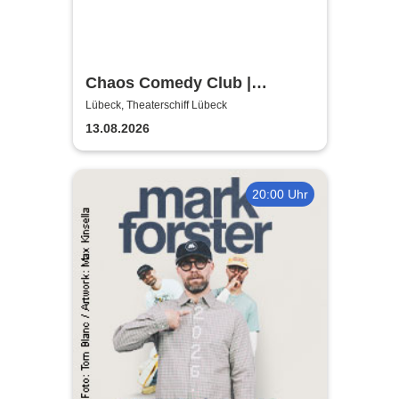
Chaos Comedy Club |
Theaterschiff Lübeck
Lübeck, Theaterschiff Lübeck
13.08.2026
20:00 Uhr