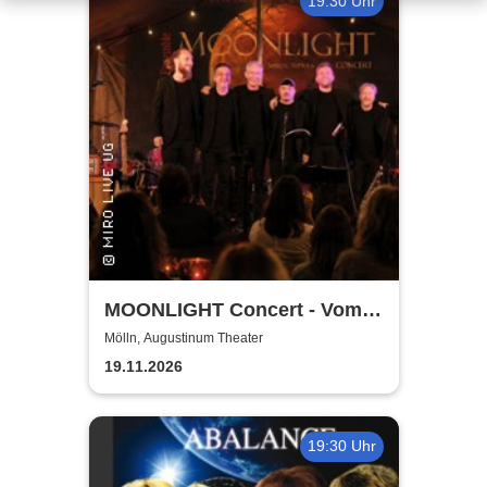
19:30 Uhr
MOONLIGHT Concert - Vom
Rhythmus des Lebens -
Mölln, Augustinum Theater
Rhythm, Songs, Lyrics &
19.11.2026
Classic
19:30 Uhr