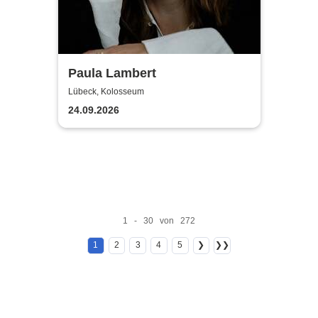
Paula Lambert
Lübeck, Kolosseum
24.09.2026
1 - 30 von 272
1
2
3
4
5
❯
❯❯