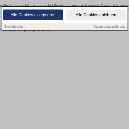
n Sie in Lübeck tolle Momente bei Events aus unserer Kategorie Tennis! Wir zeigen
Online-Kartenverkauf unserer P
Alle Cookies akzeptieren
Alle Cookies ablehnen
Einstellungen
Datenschutzerklärung
Eventanzeigen gefunden!