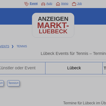
Event
Auto
Immo
Job
ANZEIGEN
MARKT-
LUEBECK
VENTS
❯
TENNIS
Lübeck Events für Tennis – Termi
×
×
k
Tennis
Termine für Lübeck im Üb