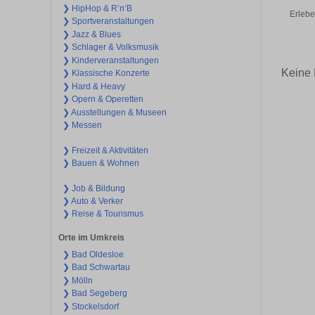
❯ HipHop & R’n‘B
Erlebe
❯ Sportveranstaltungen
❯ Jazz & Blues
❯ Schlager & Volksmusik
❯ Kinderveranstaltungen
Keine 
❯ Klassische Konzerte
❯ Hard & Heavy
❯ Opern & Operetten
❯ Ausstellungen & Museen
❯ Messen
❯ Freizeit & Aktivitäten
❯ Bauen & Wohnen
❯ Job & Bildung
❯ Auto & Verker
❯ Reise & Tourismus
Orte im Umkreis
❯ Bad Oldesloe
❯ Bad Schwartau
❯ Mölln
❯ Bad Segeberg
❯ Stockelsdorf