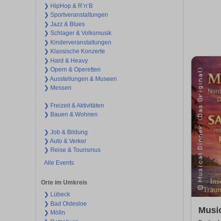
❯ HipHop & R’n‘B
❯ Sportveranstaltungen
❯ Jazz & Blues
❯ Schlager & Volksmusik
❯ Kinderveranstaltungen
❯ Klassische Konzerte
❯ Hard & Heavy
❯ Opern & Operetten
❯ Ausstellungen & Museen
❯ Messen
❯ Freizeit & Aktivitäten
❯ Bauen & Wohnen
❯ Job & Bildung
❯ Auto & Verker
❯ Reise & Tourismus
Alle Events
Orte im Umkreis
❯ Lübeck
❯ Bad Oldesloe
Music
❯ Mölln