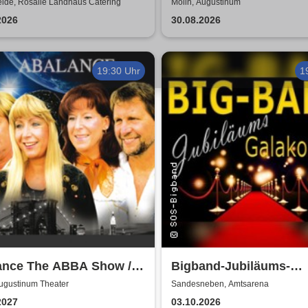
World
elde, Rosalie Landhaus Catering
Mölln, Augustinum
2026
30.08.2026
19:30 Uhr
1
ance The ABBA Show /
Bigband-Jubiläums-
al Show - a tribute to
Galakonzert
Augustinum Theater
Sandesneben, Amtsarena
A
2027
03.10.2026