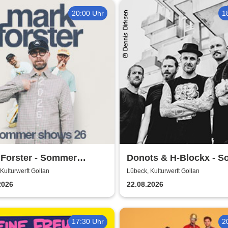
20:00 Uhr
1
 Forster - Sommer
Donots & H-Blockx - 
s 2026
Shows 2026
Kulturwerft Gollan
Lübeck, Kulturwerft Gollan
2026
22.08.2026
17:30 Uhr
2