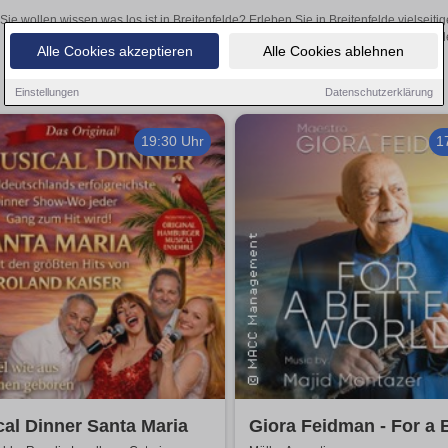
Sie wollen wissen was los ist in Breitenfelde? Erleben Sie in Breitenfelde vielsei
Theateraufführungen oder aufregende Veranstaltungen in Breitenfelde 
Alle Cookies akzeptieren
Alle Cookies ablehnen
Einstellungen
Datenschutzerklärung
19:30 Uhr
1
al Dinner Santa Maria
Giora Feidman - For a 