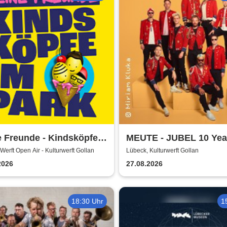
 Freunde - Kindsköpfe
MEUTE - JUBEL 10 Yea
rk - Open Air 2026
Werft Open Air - Kulturwerft Gollan
Lübeck, Kulturwerft Gollan
2026
27.08.2026
18:30 Uhr
1