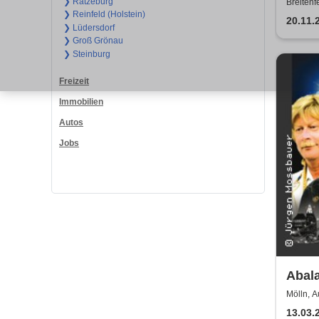
❯ Ratzeburg
Breitenf
❯ Reinfeld (Holstein)
20.11.
❯ Lüdersdorf
❯ Groß Grönau
❯ Steinburg
Freizeit
Immobilien
Autos
Jobs
Abal
Reviv
Mölln, 
ABB
13.03.