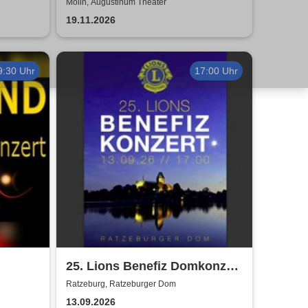
Rhythmus des Lebens -
Mölln, Augustinum Theater
Rhythm, Songs, Lyrics &
19.11.2026
Classic
9:30 Uhr
17:00 Uhr
25. Lions Benefiz Domkonzert
Ratzeburg
Ratzeburg, Ratzeburger Dom
13.09.2026