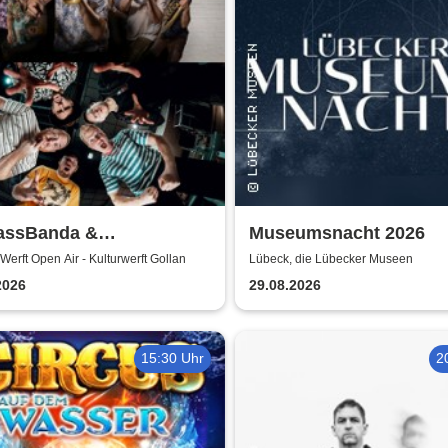
assBanda &
Museumsnacht 2026
chtbänkler
Werft Open Air - Kulturwerft Gollan
Lübeck, die Lübecker Museen
2026
29.08.2026
15:30 Uhr
2