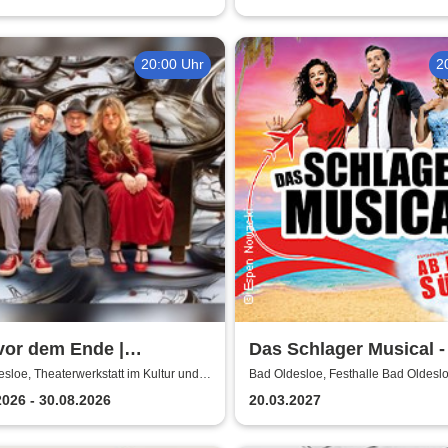
20:00 Uhr
2
vor dem Ende |
Das Schlager Musical -
ikomödie von Matthieu
den Süden 2026/2027
sloe, Theaterwerkstatt im Kultur und
Bad Oldesloe, Festhalle Bad Oldesl
szentrum
orte
2026 - 30.08.2026
20.03.2027