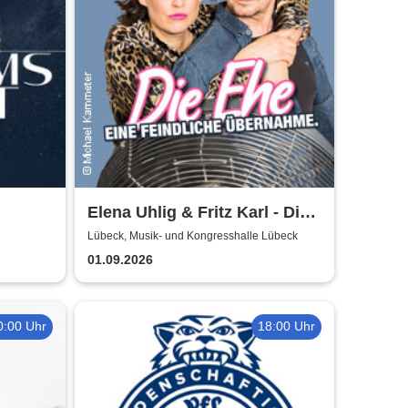
Elena Uhlig & Fritz Karl - Die
Ehe - eine feindliche
Lübeck, Musik- und Kongresshalle Lübeck
Übernahme
01.09.2026
0:00 Uhr
18:00 Uhr