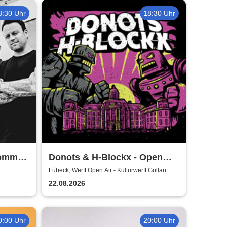
8:30 Uhr
18:30 Uhr
Sommer
Donots & H-Blockx - Open
Airs 2026
Lübeck, Werft Open Air - Kulturwerft Gollan
22.08.2026
0:00 Uhr
20:00 Uhr