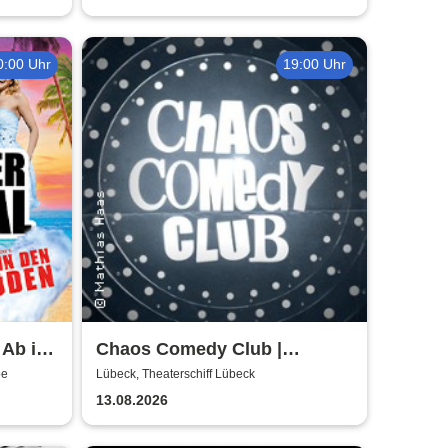
0:00 Uhr
19:00 Uhr
 Ab in
Chaos Comedy Club |
Theaterschiff Lübeck
oe
Lübeck, Theaterschiff Lübeck
13.08.2026