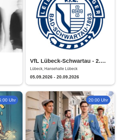
VfL Lübeck-Schwartau - 2.
Handball Bundesliga Saison
Lübeck, Hansehalle Lübeck
2026/2027
05.09.2026 - 20.09.2026
6:00 Uhr
20:00 Uhr