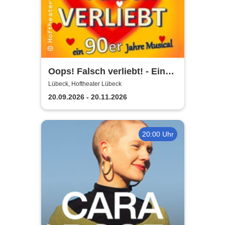
Oops! Falsch verliebt! - Eine
90er Jahre Musicalkomödie
Lübeck, Hoftheater Lübeck
20.09.2026 - 20.11.2026
20:00 Uhr