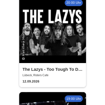
20:00 Uhr
The Lazys - Too Tough To Die
Tour 2026
Lübeck, Riders Cafe
12.09.2026
19:00 Uhr