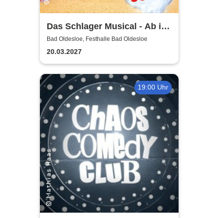
Das Schlager Musical - Ab in
den Süden 2026/2027
Bad Oldesloe, Festhalle Bad Oldesloe
20.03.2027
19:00 Uhr