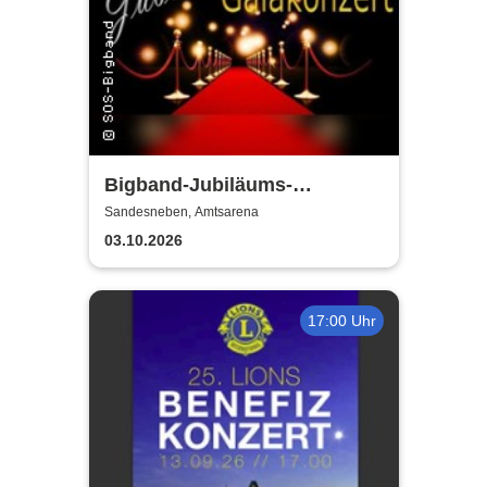
Bigband-Jubiläums-
Galakonzert
Sandesneben, Amtsarena
03.10.2026
17:00 Uhr