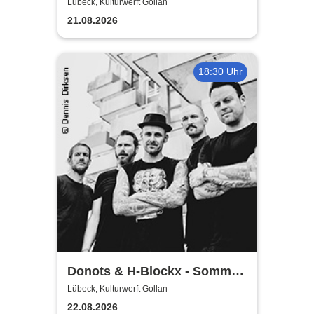
Shows 2026
Lübeck, Kulturwerft Gollan
21.08.2026
18:30 Uhr
Donots & H-Blockx - Sommer
Shows 2026
Lübeck, Kulturwerft Gollan
22.08.2026