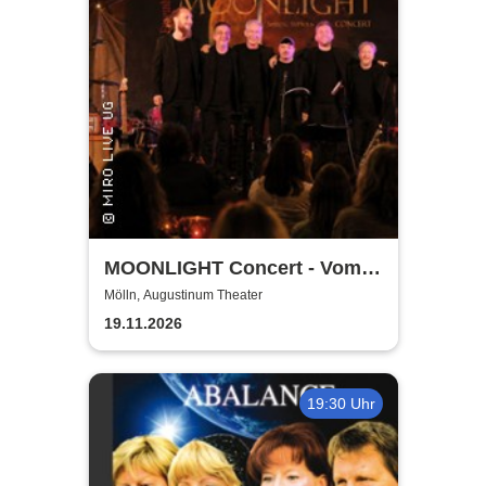
MOONLIGHT Concert - Vom
Rhythmus des Lebens -
Mölln, Augustinum Theater
Rhythm, Songs, Lyrics &
19.11.2026
Classic
19:30 Uhr