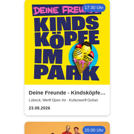
17:30 Uhr
Deine Freunde - Kindsköpfe
im Park - Open Air 2026
Lübeck, Werft Open Air - Kulturwerft Gollan
23.08.2026
20:00 Uhr