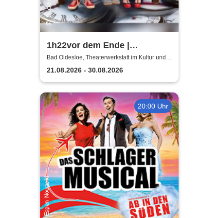
1h22vor dem Ende |
Tragikomödie von Matthieu
Bad Oldesloe, Theaterwerkstatt im Kultur und
Bildungszentrum
Delaporte
21.08.2026 - 30.08.2026
20:00 Uhr