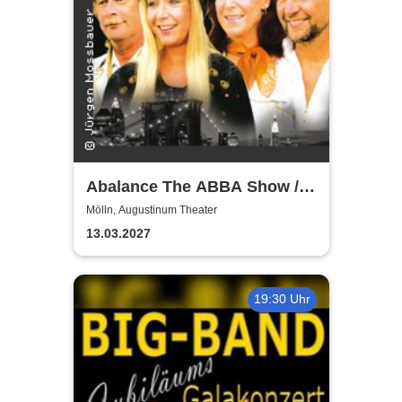
Abalance The ABBA Show /
Revival Show - a tribute to
Mölln, Augustinum Theater
ABBA
13.03.2027
19:30 Uhr