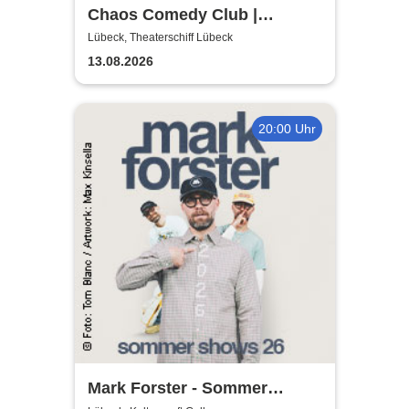
Chaos Comedy Club |
Theaterschiff Lübeck
Lübeck, Theaterschiff Lübeck
13.08.2026
20:00 Uhr
Mark Forster - Sommer