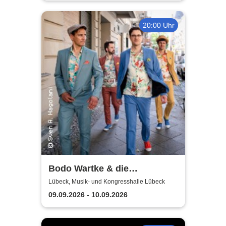
20:00 Uhr
Bodo Wartke & die
SchönenGutenA-Band - In
Lübeck, Musik- und Kongresshalle Lübeck
guter Begleitung
09.09.2026 - 10.09.2026