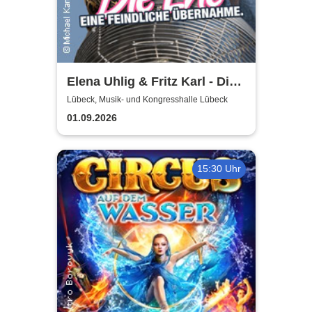
Elena Uhlig & Fritz Karl - Die
Ehe - eine feindliche
Lübeck, Musik- und Kongresshalle Lübeck
Übernahme
01.09.2026
15:30 Uhr