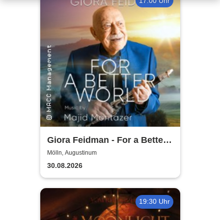
17:00 Uhr
Giora Feidman - For a Better
World
Mölln, Augustinum
30.08.2026
19:30 Uhr