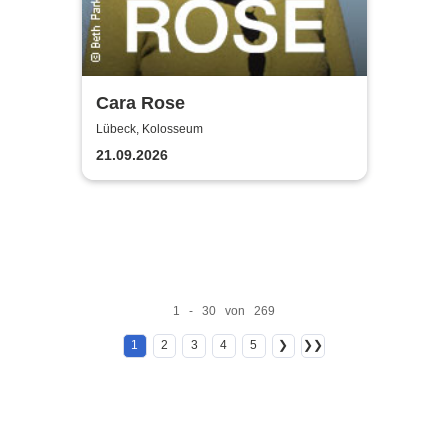
Cara Rose
Lübeck, Kolosseum
21.09.2026
1 - 30 von 269
1
2
3
4
5
❯
❯❯