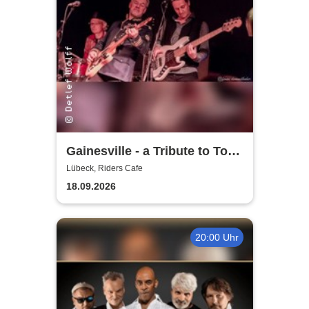
Gainesville - a Tribute to Tom
Petty & The Heartbreakers
Lübeck, Riders Cafe
18.09.2026
20:00 Uhr