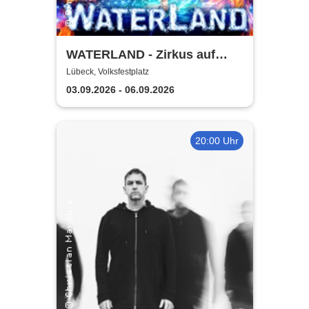
WATERLAND - Zirkus auf
dem Wasser | Lübeck
Lübeck, Volksfestplatz
03.09.2026 - 06.09.2026
20:00 Uhr