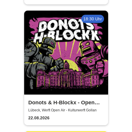
18:30 Uhr
Donots & H-Blockx - Open
Airs 2026
Lübeck, Werft Open Air - Kulturwerft Gollan
22.08.2026