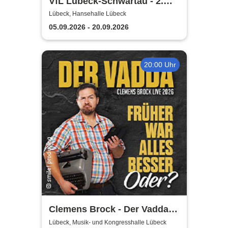
VfL Lübeck-Schwartau - 2.
Handball Bundesliga Saison
Lübeck, Hansehalle Lübeck
2026/2027
05.09.2026 - 20.09.2026
20:00 Uhr
Clemens Brock - Der Vadda -
Früher war alles besser,
Lübeck, Musik- und Kongresshalle Lübeck