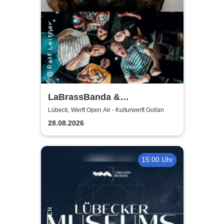
LaBrassBanda &
Fäaschtbänkler
Lübeck, Werft Open Air - Kulturwerft Gollan
28.08.2026
15:00 Uhr