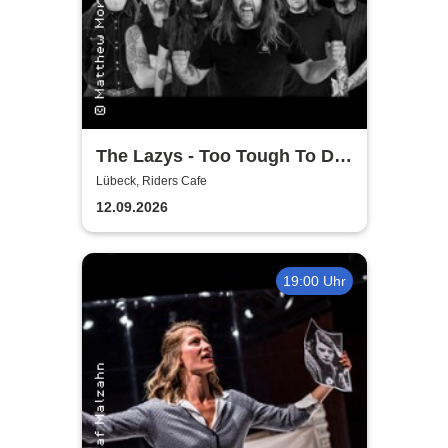
The Lazys - Too Tough To Die
Tour 2026
Lübeck, Riders Cafe
12.09.2026
19:00 Uhr