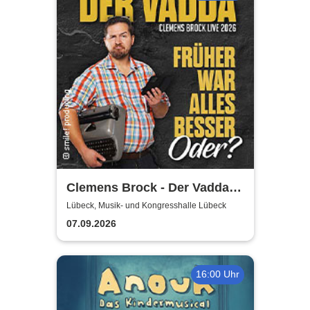
Clemens Brock - Der Vadda -
Früher war alles besser,
Lübeck, Musik- und Kongresshalle Lübeck
oder?
07.09.2026
16:00 Uhr