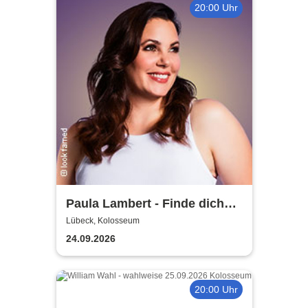
20:00 Uhr
Paula Lambert - Finde dich
gut, sonst findet dich keiner
Lübeck, Kolosseum
24.09.2026
20:00 Uhr