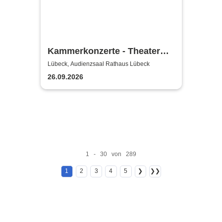
Kammerkonzerte - Theater
Lübeck
Lübeck, Audienzsaal Rathaus Lübeck
26.09.2026
1 - 30 von 289
1
2
3
4
5
❯
❯❯