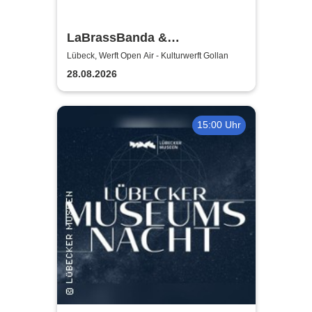
LaBrassBanda &
Fäaschtbänkler
Lübeck, Werft Open Air - Kulturwerft Gollan
28.08.2026
15:00 Uhr