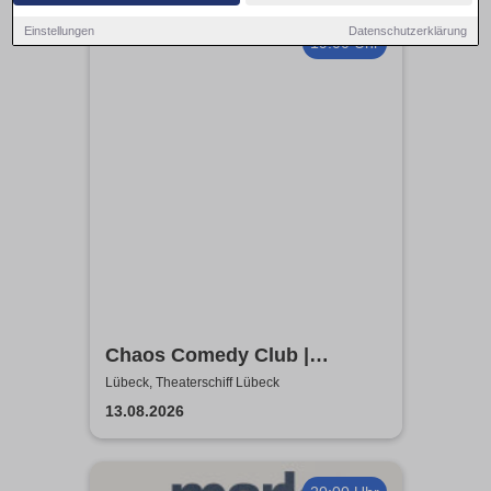
Einstellungen
Datenschutzerklärung
19:00 Uhr
Chaos Comedy Club |
Theaterschiff Lübeck
Lübeck, Theaterschiff Lübeck
13.08.2026