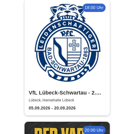
18:00 Uhr
VfL Lübeck-Schwartau - 2.
Handball Bundesliga Saison
Lübeck, Hansehalle Lübeck
2026/2027
05.09.2026 - 20.09.2026
20:00 Uhr