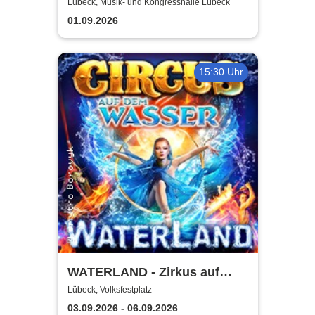
Ehe - eine feindliche
Lübeck, Musik- und Kongresshalle Lübeck
Übernahme
01.09.2026
15:30 Uhr
WATERLAND - Zirkus auf
dem Wasser | Lübeck
Lübeck, Volksfestplatz
03.09.2026 - 06.09.2026