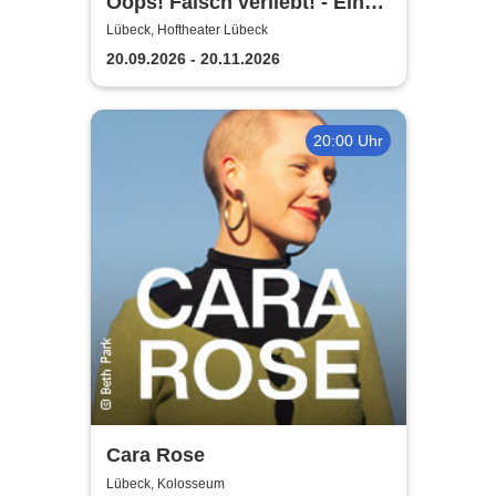
Oops! Falsch verliebt! - Eine
90er Jahre Musicalkomödie
Lübeck, Hoftheater Lübeck
20.09.2026 - 20.11.2026
20:00 Uhr
Cara Rose
Lübeck, Kolosseum