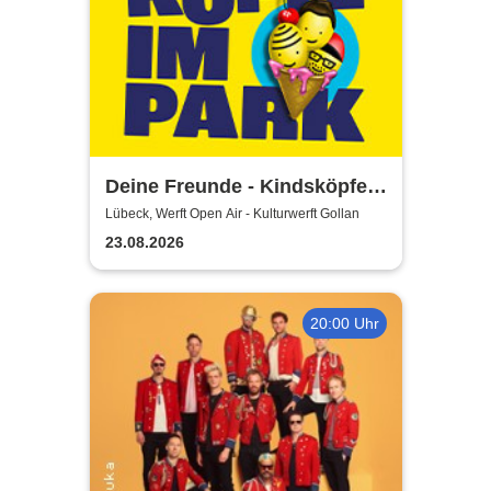
Deine Freunde - Kindsköpfe
im Park - Open Air 2026
Lübeck, Werft Open Air - Kulturwerft Gollan
23.08.2026
20:00 Uhr