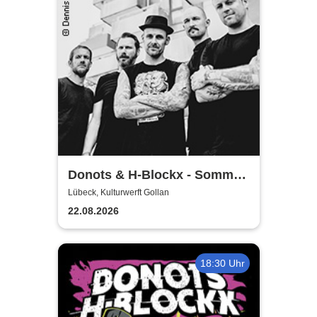
Donots & H-Blockx - Sommer
Shows 2026
Lübeck, Kulturwerft Gollan
22.08.2026
18:30 Uhr