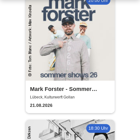
20:00 Uhr
Mark Forster - Sommer
Shows 2026
Lübeck, Kulturwerft Gollan
21.08.2026
18:30 Uhr