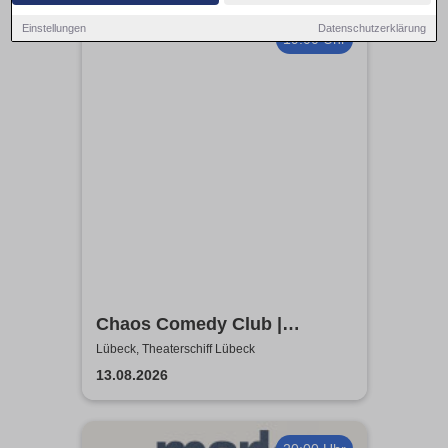
Einstellungen
Datenschutzerklärung
19:00 Uhr
Chaos Comedy Club |
Theaterschiff Lübeck
Lübeck, Theaterschiff Lübeck
13.08.2026