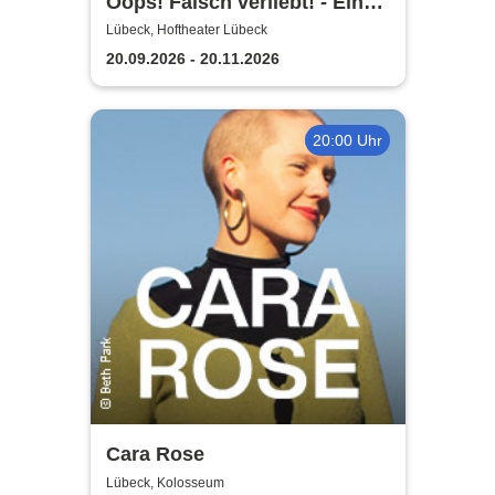
Oops! Falsch verliebt! - Eine
90er Jahre Musicalkomödie
Lübeck, Hoftheater Lübeck
20.09.2026 - 20.11.2026
20:00 Uhr
Cara Rose
Lübeck, Kolosseum