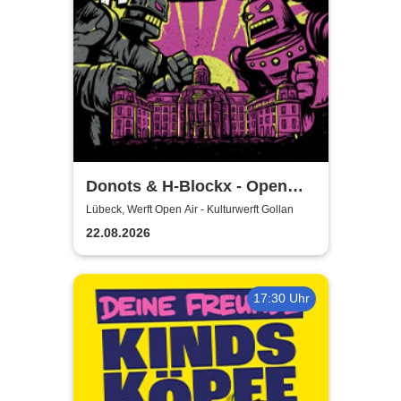
Donots & H-Blockx - Open
Airs 2026
Lübeck, Werft Open Air - Kulturwerft Gollan
22.08.2026
17:30 Uhr