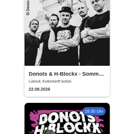
Donots & H-Blockx - Sommer
Shows 2026
Lübeck, Kulturwerft Gollan
22.08.2026
18:30 Uhr