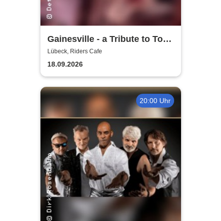
Gainesville - a Tribute to Tom
Petty & The Heartbreakers
Lübeck, Riders Cafe
18.09.2026
20:00 Uhr