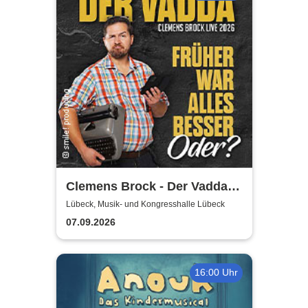
Clemens Brock - Der Vadda -
Früher war alles besser,
Lübeck, Musik- und Kongresshalle Lübeck
oder?
07.09.2026
16:00 Uhr