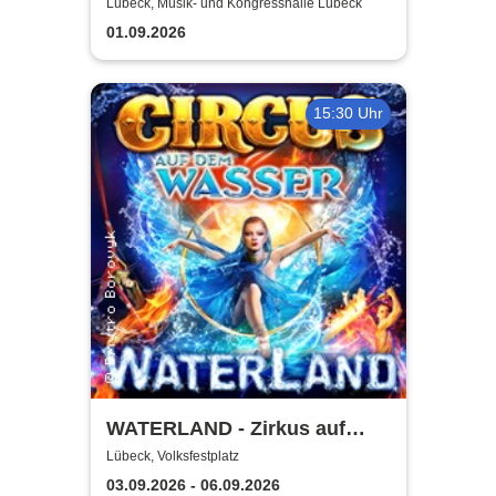
Ehe - eine feindliche
Lübeck, Musik- und Kongresshalle Lübeck
Übernahme
01.09.2026
15:30 Uhr
WATERLAND - Zirkus auf
dem Wasser | Lübeck
Lübeck, Volksfestplatz
03.09.2026 - 06.09.2026