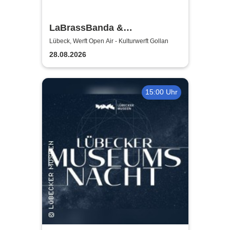
LaBrassBanda &
Fäaschtbänkler
Lübeck, Werft Open Air - Kulturwerft Gollan
28.08.2026
15:00 Uhr