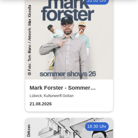
20:00 Uhr
Mark Forster - Sommer
Shows 2026
Lübeck, Kulturwerft Gollan
21.08.2026
18:30 Uhr