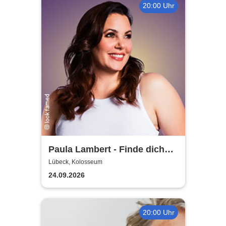
20:00 Uhr
Paula Lambert - Finde dich
gut, sonst findet dich keiner
Lübeck, Kolosseum
24.09.2026
20:00 Uhr