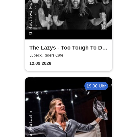
The Lazys - Too Tough To Die
Tour 2026
Lübeck, Riders Cafe
12.09.2026
19:00 Uhr