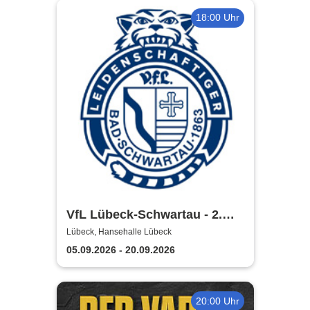
18:00 Uhr
VfL Lübeck-Schwartau - 2.
Handball Bundesliga Saison
Lübeck, Hansehalle Lübeck
2026/2027
05.09.2026 - 20.09.2026
20:00 Uhr