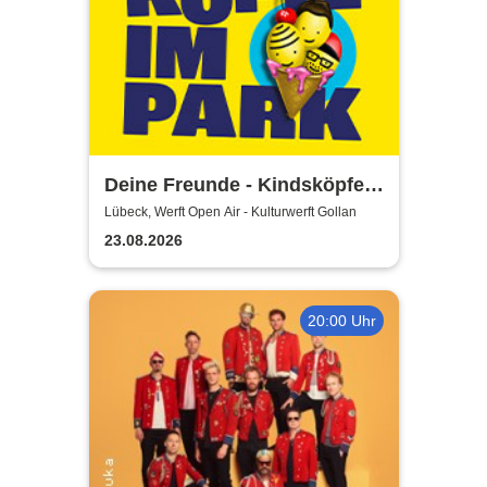
Deine Freunde - Kindsköpfe
im Park - Open Air 2026
Lübeck, Werft Open Air - Kulturwerft Gollan
23.08.2026
20:00 Uhr