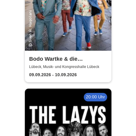
Bodo Wartke & die
SchönenGutenA-Band - In
Lübeck, Musik- und Kongresshalle Lübeck
guter Begleitung
09.09.2026 - 10.09.2026
20:00 Uhr