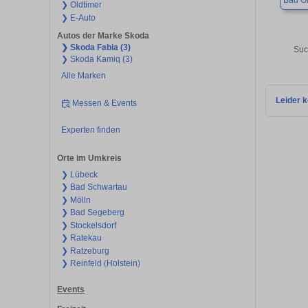
Bad O
❯ Oldtimer
❯ E-Auto
Autos der Marke Skoda
❯ Skoda Fabia (3)
Suc
❯ Skoda Kamiq (3)
Alle Marken
Leider k
Messen & Events
Experten finden
Orte im Umkreis
❯ Lübeck
❯ Bad Schwartau
❯ Mölln
❯ Bad Segeberg
❯ Stockelsdorf
❯ Ratekau
❯ Ratzeburg
❯ Reinfeld (Holstein)
Events