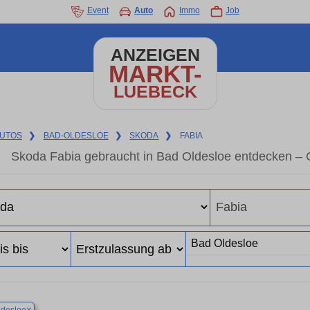
Event
Auto
Immo
Job
ANZEIGEN
MARKT-
LUEBECK
UTOS
❯
BAD-OLDESLOE
❯
SKODA
❯
FABIA
Skoda Fabia gebraucht in Bad Oldesloe entdecken – 
×