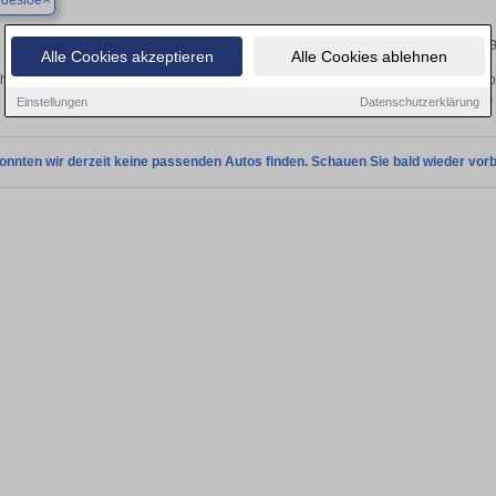
ldesloe
Finden Sie in Bad Oldesloe Ihren geb
Alle Cookies akzeptieren
Alle Cookies ablehnen
hen Sie in Bad Oldesloe einen Skoda Fabia Gebrauchtwagen? Entdecken Sie geb
Preisklassen von privat und vom
Einstellungen
Datenschutzerklärung
onnten wir derzeit keine passenden Autos finden. Schauen Sie bald wieder vorb