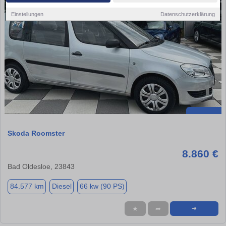
Einstellungen
Datenschutzerklärung
Skoda Roomster
8.860 €
Bad Oldesloe, 23843
84.577 km
Diesel
66 kw (90 PS)
★
➦
➜