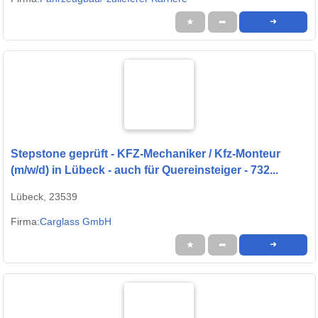
★
➦
➜
Stepstone geprüft - KFZ-Mechaniker / Kfz-Monteur
(m/w/d) in Lübeck - auch für Quereinsteiger - 732...
Lübeck, 23539
Firma:
Carglass GmbH
★
➦
➜