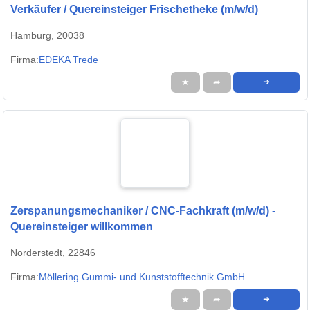
Verkäufer / Quereinsteiger Frischetheke (m/w/d)
Hamburg, 20038
Firma:
EDEKA Trede
★
➦
➜
Zerspanungsmechaniker / CNC-Fachkraft (m/w/d) -
Quereinsteiger willkommen
Norderstedt, 22846
Firma:
Möllering Gummi- und Kunststofftechnik GmbH
★
➦
➜