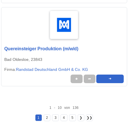
Quereinsteiger Produktion (m/w/d)
Bad Oldesloe, 23843
Firma:
Randstad Deutschland GmbH & Co. KG
★
➦
➜
1 - 10 von 136
1
2
3
4
5
❯
❯❯