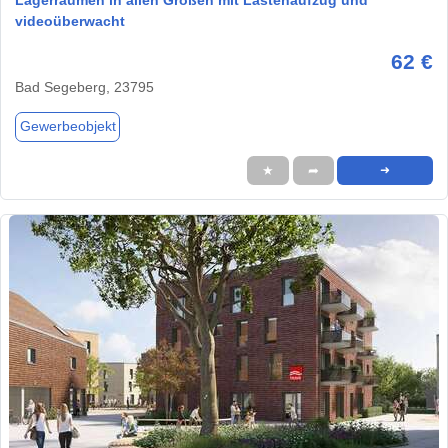
videoüberwacht
62 €
Bad Segeberg, 23795
Gewerbeobjekt
★
➦
➜