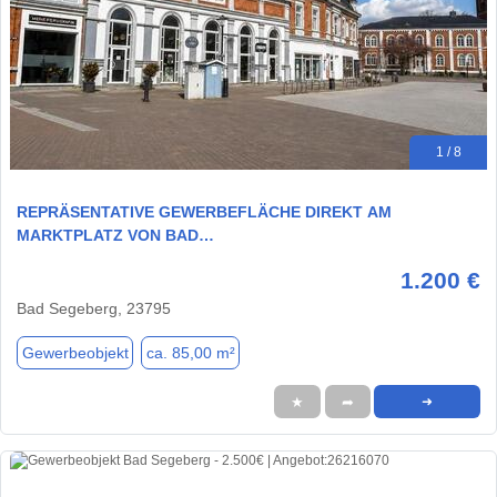
1 / 8
REPRÄSENTATIVE GEWERBEFLÄCHE DIREKT AM
MARKTPLATZ VON BAD…
1.200 €
Bad Segeberg, 23795
Gewerbeobjekt
ca. 85,00 m²
★
➦
➜