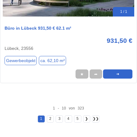
1 / 1
Büro in Lübeck 931,50 € 62.1 m²
931,50 €
Lübeck, 23556
Gewerbeobjekt
ca. 62,10 m²
★
➦
➜
1 - 10 von 323
1
2
3
4
5
❯
❯❯