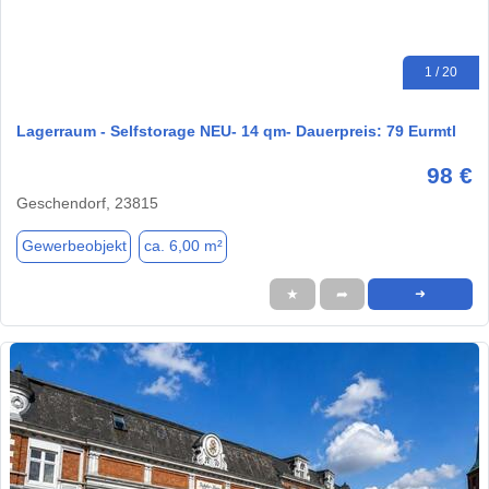
1 / 20
Lagerraum - Selfstorage NEU- 14 qm- Dauerpreis: 79 Eurmtl
98 €
Geschendorf, 23815
Gewerbeobjekt
ca. 6,00 m²
★
➦
➜