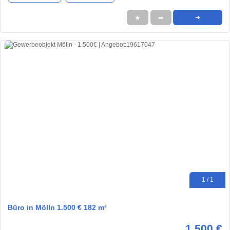
★
➦
➜
1 / 1
Büro in Mölln 1.500 € 182 m²
1.500 €