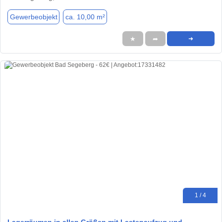
Gewerbeobjekt
ca. 10,00 m²
★
➦
➜
1 / 4
Lagerräumen in allen Größen mit Lastenaufzug und