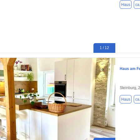
Haus
ca
1 / 12
Haus am Fe
Steinburg, 
Haus
ca