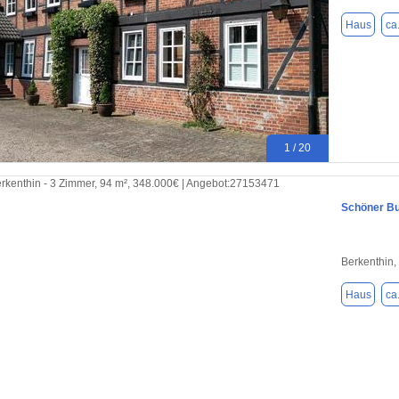
Haus
ca
1 / 20
Schöner Bu
Berkenthin,
Haus
ca