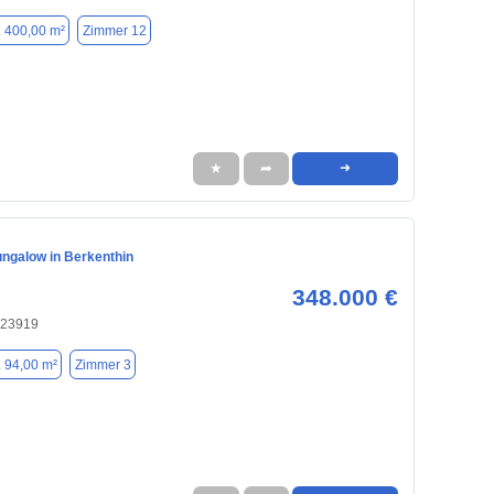
. 400,00 m²
Zimmer 12
★
➦
➜
ngalow in Berkenthin
348.000 €
 23919
. 94,00 m²
Zimmer 3