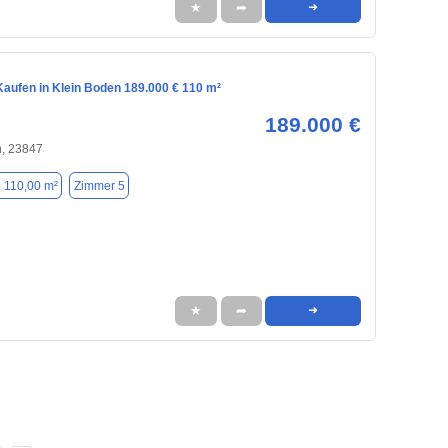
★
➦
➜
aufen in Klein Boden 189.000 € 110 m²
189.000 €
n, 23847
. 110,00 m²
Zimmer 5
★
➦
➜