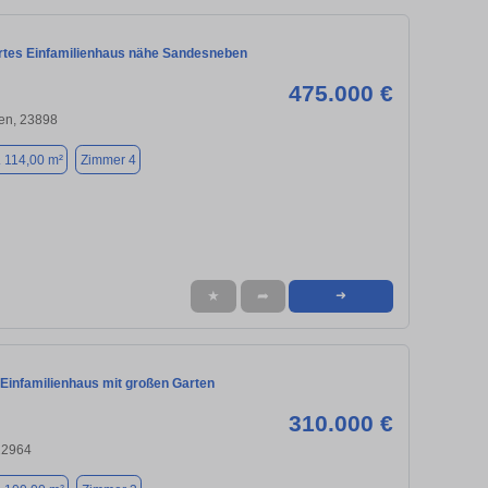
rtes Einfamilienhaus nähe Sandesneben
475.000 €
en, 23898
. 114,00 m²
Zimmer 4
★
➦
➜
 Einfamilienhaus mit großen Garten
310.000 €
22964