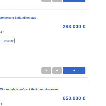
teigerung Einfamilienhaus
283.000 €
847
. 119,00 m²
★
➦
➜
 Wohnerlebnis auf parkähnlichem Anwesen
650.000 €
847