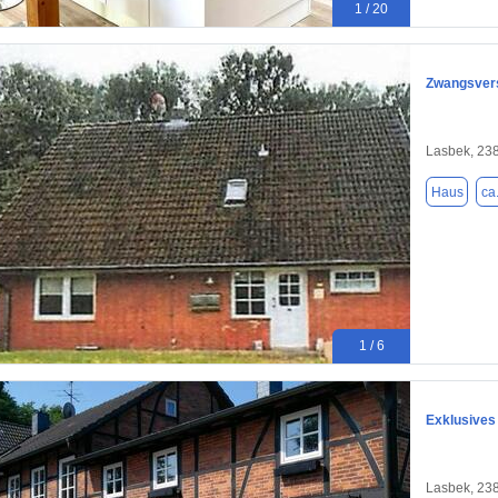
1 / 20
Zwangsvers
Lasbek, 23
Haus
ca
1 / 6
Exklusives
Lasbek, 23