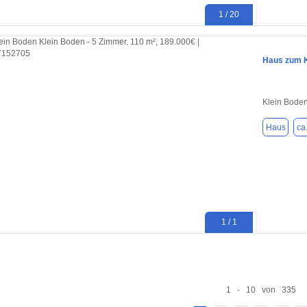
1 / 20
Haus zum K
Klein Bode
Haus
ca
1 / 1
1 - 10 von 335