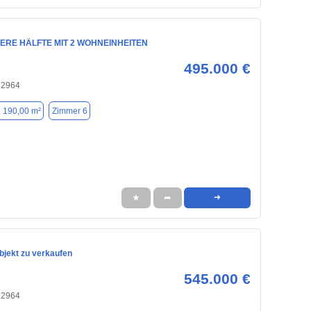
ERE HÄLFTE MIT 2 WOHNEINHEITEN
495.000 €
22964
. 190,00 m²
Zimmer 6
★
➦
➜
bjekt zu verkaufen
545.000 €
22964