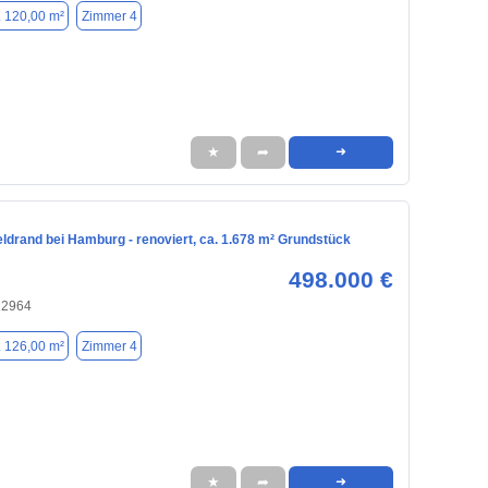
. 120,00 m²
Zimmer 4
★
➦
➜
ldrand bei Hamburg - renoviert, ca. 1.678 m² Grundstück
498.000 €
22964
. 126,00 m²
Zimmer 4
★
➦
➜