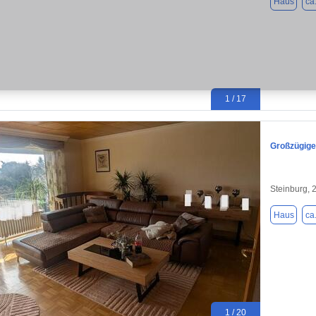
Haus
ca
1 / 17
Großzügige
Steinburg, 
Haus
ca
1 / 20