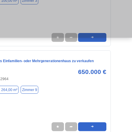
. 100,00 m²
Zimmer 3
★
➦
➜
s Einfamilien- oder Mehrgenerationenhaus zu verkaufen
650.000 €
22964
. 264,00 m²
Zimmer 9
★
➦
➜