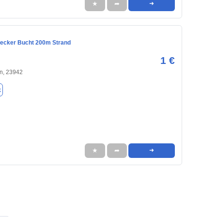
★
➦
➜
ecker Bucht 200m Strand
1 €
n, 23942
k
★
➦
➜