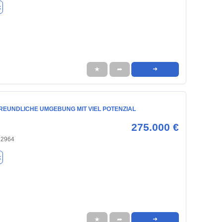
k
★
➦
➜
REUNDLICHE UMGEBUNG MIT VIEL POTENZIAL
275.000 €
22964
k
★
➦
➜