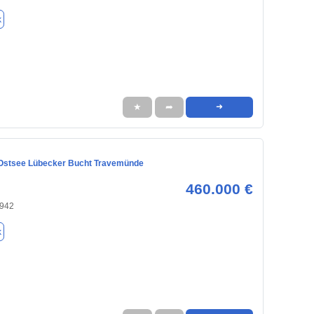
k
★
➦
➜
 Ostsee Lübecker Bucht Travemünde
460.000 €
3942
k