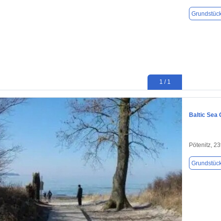
Grundstüc
1 / 1
Baltic Sea
Pötenitz, 2
Grundstüc