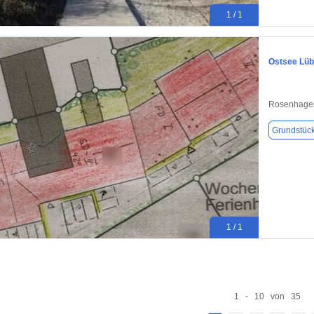
1 / 1
Ostsee Lüb
Rosenhage
Grundstüc
1 / 1
1 - 10 von 35