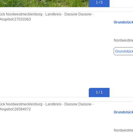
1 / 5
Grundstück
Nordwestme
Grundstüc
1 / 1
Grundstück
Nordwestme