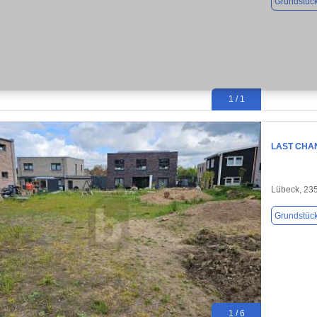
Grundstüc
1 / 1
LAST CHA
Lübeck, 23
Grundstüc
1 / 6