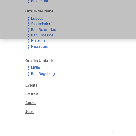
❯ Beidendorf
Orte in der Nähe
❯ Lübeck
❯ Stockelsdorf
❯ Bad Schwartau
❯ Bad Oldesloe
❯ Ratekau
❯ Ratzeburg
Orte im Umkreis
❯ Mölln
❯ Bad Segeberg
Events
Freizeit
Autos
Jobs