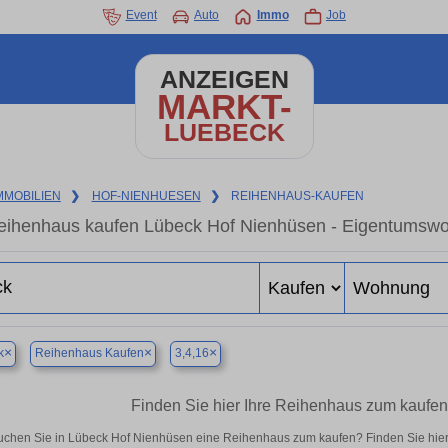
Event
Auto
Immo
Job
ANZEIGEN
MARKT-
LUEBECK
MMOBILIEN
❯
HOF-NIENHUESEN
❯
REIHENHAUS-KAUFEN
eihenhaus kaufen Lübeck Hof Nienhüsen - Eigentumswoh
×
×
×
k
Reihenhaus Kaufen
3,4,16
Finden Sie hier Ihre Reihenhaus zum kaufe
uchen Sie in Lübeck Hof Nienhüsen eine Reihenhaus zum kaufen? Finden Sie hie