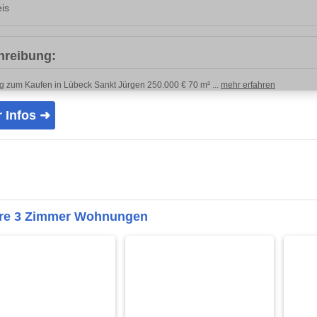
is
hreibung:
 zum Kaufen in Lübeck Sankt Jürgen 250.000 € 70 m² ...
mehr erfahren
 Infos ➜
ere 3 Zimmer Wohnungen