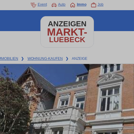
Event
Auto
Immo
Job
ANZEIGEN
MARKT-
LUEBECK
MMOBILIEN
❯
WOHNUNG-KAUFEN
❯
ANZEIGE