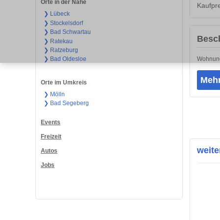
Orte in der Nähe
Kaufpre
❯ Lübeck
❯ Stockelsdorf
❯ Bad Schwartau
Besc
❯ Ratekau
❯ Ratzeburg
Wohnung
❯ Bad Oldesloe
Mehr
Orte im Umkreis
❯ Mölln
❯ Bad Segeberg
Events
Freizeit
weit
Autos
Jobs