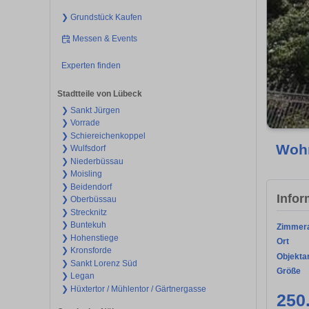
❯ Grundstück Kaufen
Messen & Events
Experten finden
Stadtteile von Lübeck
❯ Sankt Jürgen
❯ Vorrade
❯ Schiereichenkoppel
Wohn
❯ Wulfsdorf
❯ Niederbüssau
❯ Moisling
❯ Beidendorf
Infor
❯ Oberbüssau
❯ Strecknitz
❯ Buntekuh
Zimmer
❯ Hohenstiege
Ort
❯ Kronsforde
Objekta
❯ Sankt Lorenz Süd
Größe
❯ Legan
❯ Hüxtertor / Mühlentor / Gärtnergasse
250