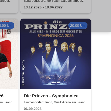
arbeutz
Scharbeutz, Grande Beach Café Scharbeutz
13.12.2026 - 18.04.2027
8:00 Uhr
20:00 Uhr
26
Die Prinzen - Symphonica
2026
am Strand
Timmendorfer Strand, Musik-Arena am Strand
06.09.2026