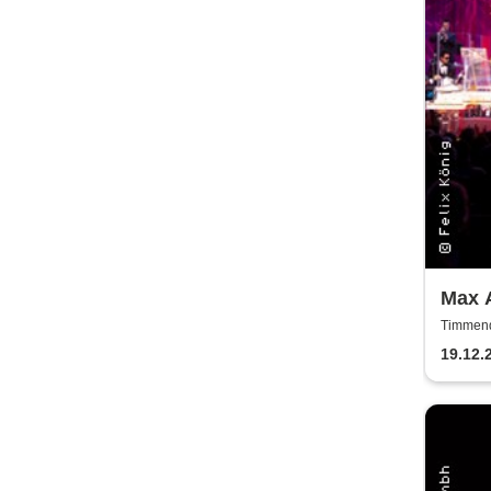
Max 
to T
Timmend
Timmend
19.12.