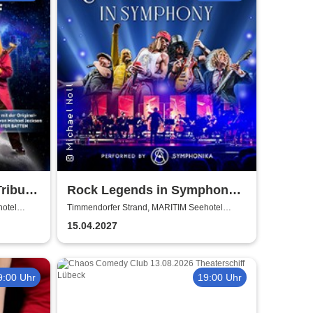
Tribute
Rock Legends in Symphony -
performed by Symphonika
otel
Timmendorfer Strand, MARITIM Seehotel
Timmendorfer Strand
15.04.2027
9:00 Uhr
19:00 Uhr