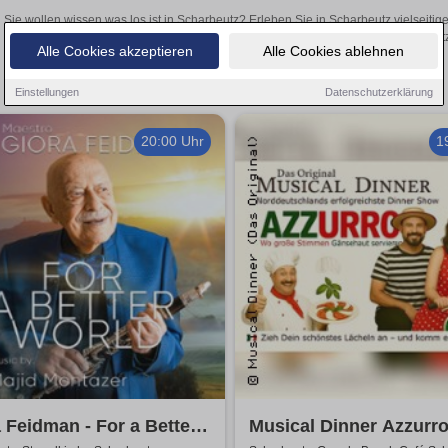
Sie wollen wissen was los ist in Scharbeutz? Erleben Sie in Scharbeutz vielseiti
Theateraufführungen oder aufregende Veranstaltungen in Scharbeutz –
Alle Cookies akzeptieren
Alle Cookies ablehnen
Einstellungen
Datenschutzerklärung
20:00 Uhr
1
 Feidman - For a Better
Musical Dinner Azzurr