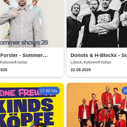
 Forster - Sommer
Donots & H-Blockx - 
s 2026
Shows 2026
Kulturwerft Gollan
Lübeck, Kulturwerft Gollan
2026
22.08.2026
17:30 Uhr
2