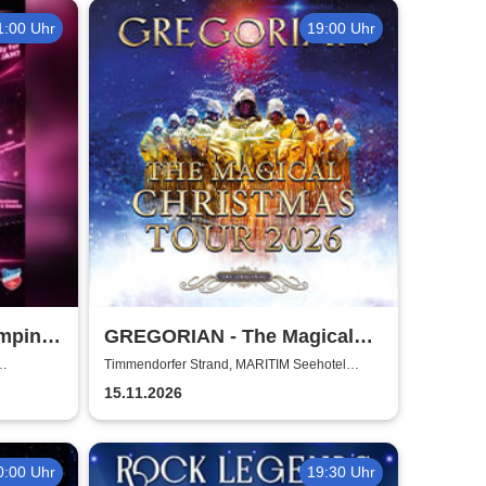
1:00 Uhr
19:00 Uhr
mping-
GREGORIAN - The Magical
Christmas Tour 2026
Timmendorfer Strand, MARITIM Seehotel
Timmendorfer Strand
15.11.2026
0:00 Uhr
19:30 Uhr