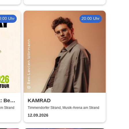
0:00 Uhr
20:00 Uhr
: Best
KAMRAD
ur
am Strand
Timmendorfer Strand, Musik-Arena am Strand
12.09.2026