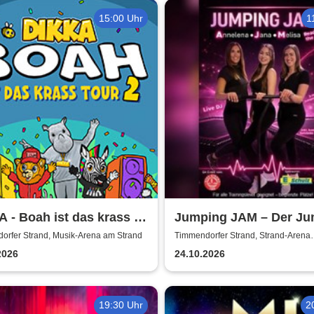
15:00 Uhr
1
 - Boah ist das krass -
Jumping JAM – Der Ju
 2026
Marathon
orfer Strand, Musik-Arena am Strand
Timmendorfer Strand, Strand-Arena
Timmendorf
2026
24.10.2026
19:30 Uhr
2