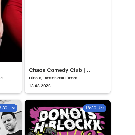
Chaos Comedy Club |
Theaterschiff Lübeck
rf
Lübeck, Theaterschiff Lübeck
13.08.2026
8:30 Uhr
18:30 Uhr