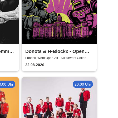
Sommer
Donots & H-Blockx - Open
Airs 2026
Lübeck, Werft Open Air - Kulturwerft Gollan
22.08.2026
0:00 Uhr
20:00 Uhr