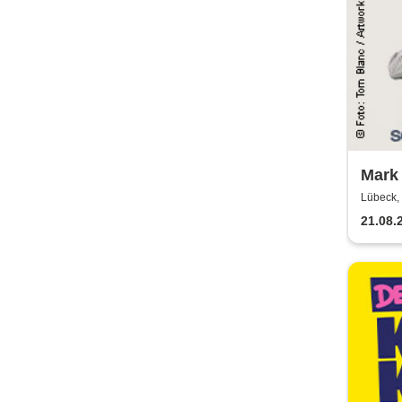
Mark
Show
Lübeck, 
21.08.