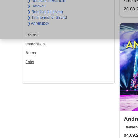
Worl
❯ Neustadt in Holstein
Scharbeu
❯ Ratekau
20.08.
❯ Reinfeld (Holstein)
❯ Timmendorfer Strand
❯ Ahrensbök
Freizeit
Immobilien
Autos
Jobs
Andr
Airs 
Timmend
04.09.