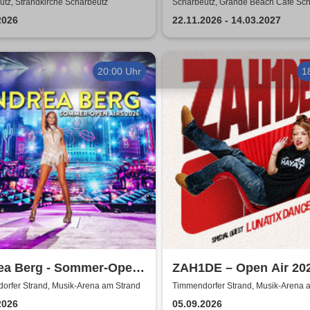
d
tz, Strandkirche Scharbeutz
Scharbeutz, Grande Beach Café Sch
2026
22.11.2026 - 14.03.2027
20:00 Uhr
1
ea Berg - Sommer-Open
ZAH1DE – Open Air 20
2026
orfer Strand, Musik-Arena am Strand
Timmendorfer Strand, Musik-Arena 
2026
05.09.2026