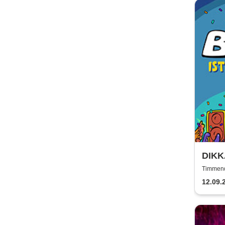
DIKKA
Tour
Timmend
12.09.