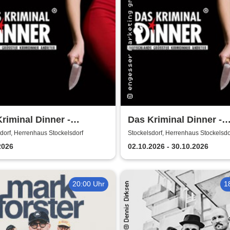
riminal Dinner -
Das Kriminal Dinner -
tkommissar Schröder
Krimidinner: Ein
dorf, Herrenhaus Stockelsdorf
Stockelsdorf, Herrenhaus Stockelsdo
telt
Behördenmord
2026
02.10.2026 - 30.10.2026
20:00 Uhr
1