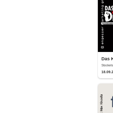
Das K
Haup
Stockels
ermit
18.09.