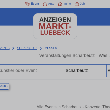
Event
Auto
Immo
Job
ANZEIGEN
MARKT-
LUEBECK
VENTS
❯
SCHARBEUTZ
❯
MESSEN
Veranstaltungen Scharbeutz - Was is
×
beutz
Alle Events in Scharbeutz - Konzerte, Th