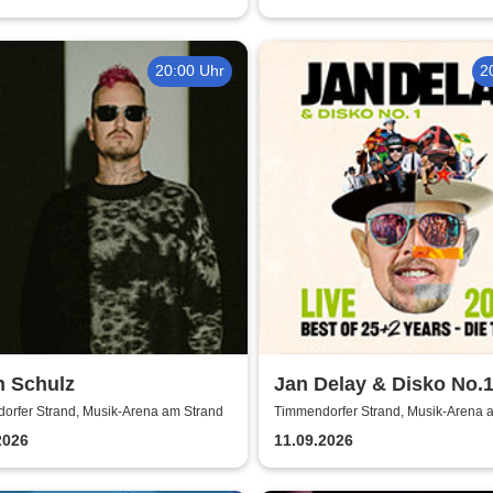
20:00 Uhr
2
n Schulz
Jan Delay & Disko No.1
of 25 + 2 Years - Die To
orfer Strand, Musik-Arena am Strand
Timmendorfer Strand, Musik-Arena 
2026
11.09.2026